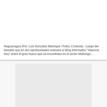
Naguanagua (Por: Luis González Manrique / Fotos: Cortesía).- Luego del
llamado que en dos oportunidades realizara el Blog Informativo “Valencia
Hoy” sobre el gran hueco que se encontraba en el sector Mañongo,
específicamente en el cruce del semáforo del...