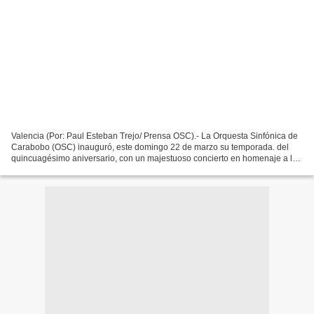
Valencia (Por: Paul Esteban Trejo/ Prensa OSC).- La Orquesta Sinfónica de
Carabobo (OSC) inauguró, este domingo 22 de marzo su temporada. del
quincuagésimo aniversario, con un majestuoso concierto en homenaje a la
virtud y sensibilidad del poder femenino,...