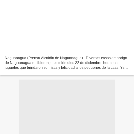
Naguanagua (Prensa Alcaldía de Naguanagua).- Diversas casas de abrigo
de Naguanagua recibieron, este miércoles 22 de diciembre, hermosos
juguetes que brindaron sonrisas y felicidad a los pequeños de la casa. Ysa
Francia, directora del Sistema de Protección...