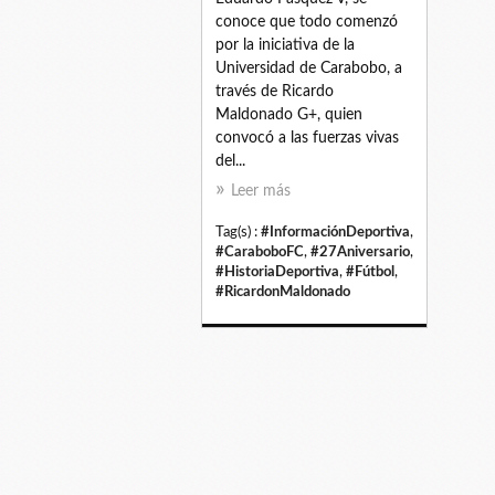
conoce que todo comenzó
por la iniciativa de la
Universidad de Carabobo, a
través de Ricardo
Maldonado G+, quien
convocó a las fuerzas vivas
del...
Leer más
Tag(s) :
#InformaciónDeportiva
,
#CaraboboFC
,
#27Aniversario
,
#HistoriaDeportiva
,
#Fútbol
,
#RicardonMaldonado