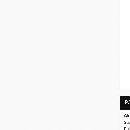
Al
Su
El