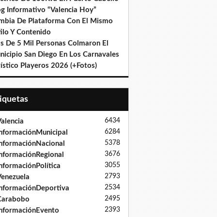
og Informativo “Valencia Hoy”
mbia De Plataforma Con El Mismo
ilo Y Contenido
s De 5 Mil Personas Colmaron El
nicipio San Diego En Los Carnavales
ístico Playeros 2026 (+Fotos)
tiquetas
6434
alencia
6284
nformaciónMunicipal
5378
nformaciónNacional
3676
nformaciónRegional
3055
nformaciónPolítica
2793
enezuela
2534
nformaciónDeportiva
2495
Carabobo
2393
nformaciónEvento