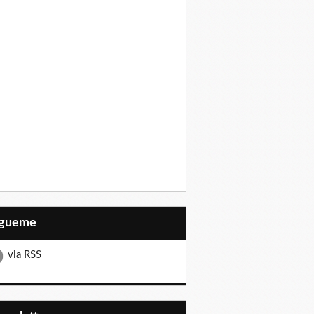
Sígueme
via RSS