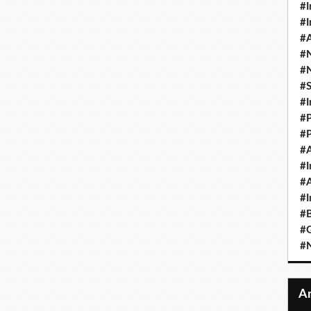
#I
#I
#A
#
#
#
#I
#P
#P
#A
#I
#A
#I
#B
#
#N