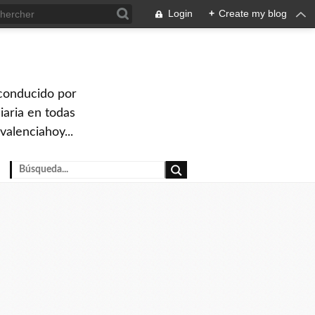
Login
+
Create my blog
 conducido por
iaria en todas
valenciahoy...