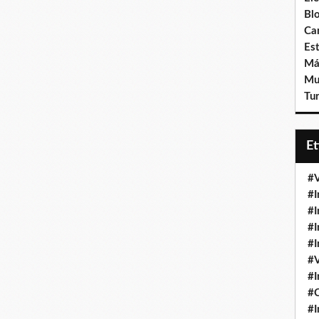
Bl
Ca
Est
Má
Mu
Tur
E
#V
#I
#I
#I
#I
#V
#I
#
#I