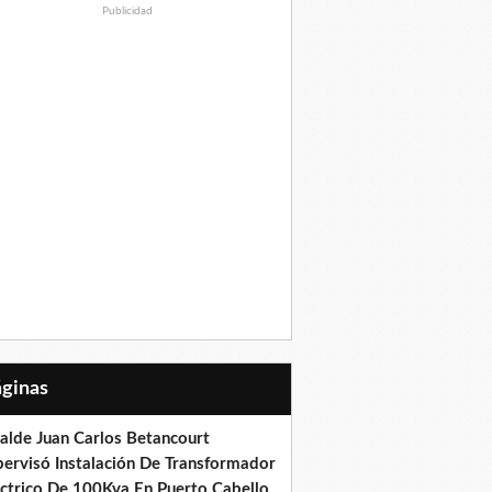
Publicidad
Páginas
calde Juan Carlos Betancourt
pervisó Instalación De Transformador
éctrico De 100Kva En Puerto Cabello