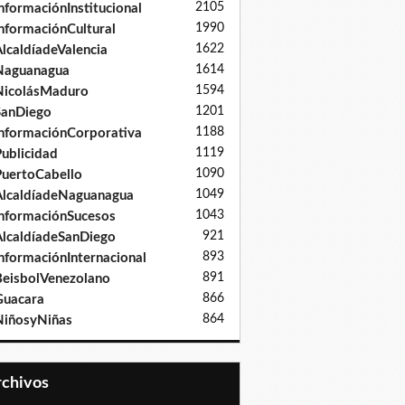
2105
nformaciónInstitucional
1990
nformaciónCultural
1622
lcaldíadeValencia
1614
Naguanagua
1594
NicolásMaduro
1201
SanDiego
1188
nformaciónCorporativa
1119
ublicidad
1090
uertoCabello
1049
lcaldíadeNaguanagua
1043
nformaciónSucesos
921
lcaldíadeSanDiego
893
nformaciónInternacional
891
eisbolVenezolano
866
Guacara
864
iñosyNiñas
Archivos