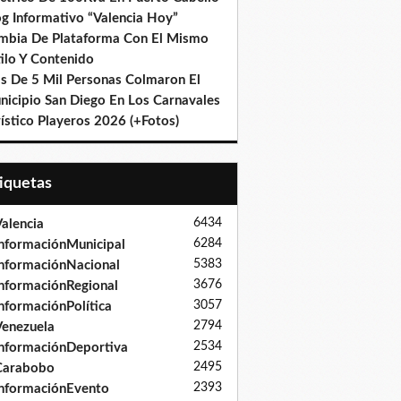
og Informativo “Valencia Hoy”
mbia De Plataforma Con El Mismo
ilo Y Contenido
s De 5 Mil Personas Colmaron El
nicipio San Diego En Los Carnavales
ístico Playeros 2026 (+Fotos)
tiquetas
6434
alencia
6284
nformaciónMunicipal
5383
nformaciónNacional
3676
nformaciónRegional
3057
nformaciónPolítica
2794
enezuela
2534
nformaciónDeportiva
2495
Carabobo
2393
nformaciónEvento