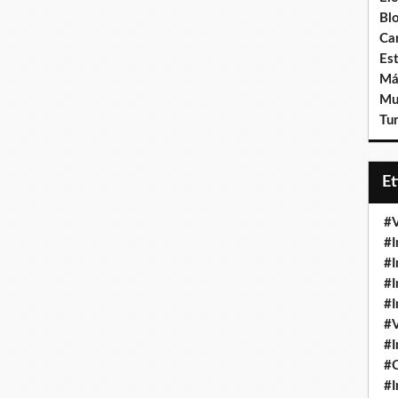
Bl
Ca
Est
Má
Mu
Tur
E
#V
#I
#I
#I
#I
#V
#I
#
#I