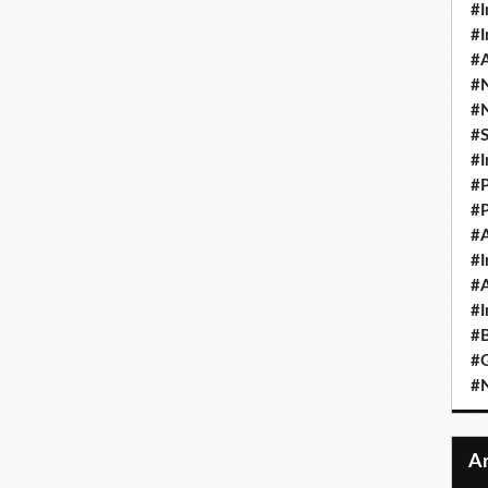
#I
#I
#A
#
#
#
#I
#P
#P
#A
#I
#A
#I
#B
#
#N