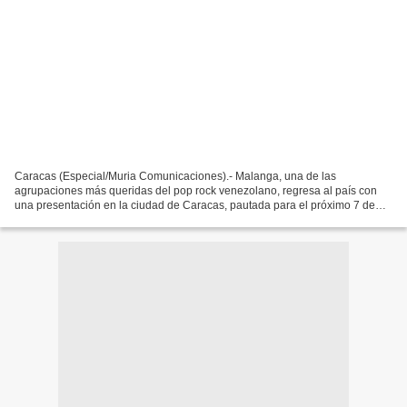
Caracas (Especial/Muria Comunicaciones).- Malanga, una de las
agrupaciones más queridas del pop rock venezolano, regresa al país con
una presentación en la ciudad de Caracas, pautada para el próximo 7 de
noviembre, a partir de las 8:00 de la noche. Un...