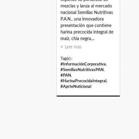
mezclas y lanza al mercado
nacional Semillas Nutritivas
P.A.N., una innovadora
presentación que contiene
harina precocida integral de
maíz, chía negra,...
Leer más
Tag(s) :
#InformaciónCorporativa
,
#SemillasNutritivasPAN
,
#PAN
,
#HarinaPrecocidaIntegral
,
#AprteNuticional