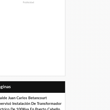
Publicidad
Páginas
calde Juan Carlos Betancourt
pervisó Instalación De Transformador
éctrico De 100Kva En Puerto Cabello