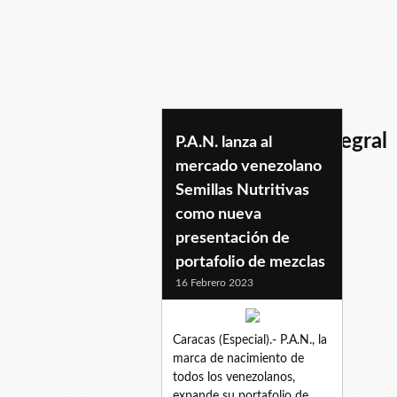
harinaprecocidaintegral
P.A.N. lanza al
mercado venezolano
Semillas Nutritivas
como nueva
presentación de
portafolio de mezclas
16 Febrero 2023
Caracas (Especial).- P.A.N., la
marca de nacimiento de
todos los venezolanos,
expande su portafolio de