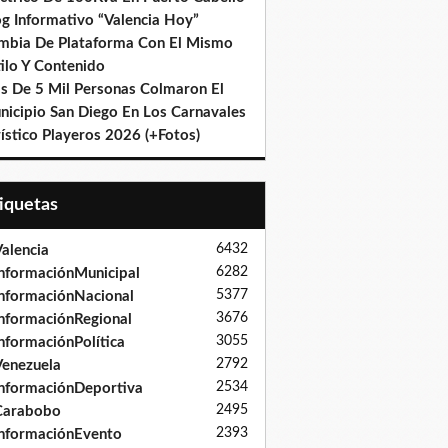
og Informativo “Valencia Hoy”
mbia De Plataforma Con El Mismo
ilo Y Contenido
s De 5 Mil Personas Colmaron El
nicipio San Diego En Los Carnavales
ístico Playeros 2026 (+Fotos)
tiquetas
6432
alencia
6282
nformaciónMunicipal
5377
nformaciónNacional
3676
nformaciónRegional
3055
nformaciónPolítica
2792
enezuela
2534
nformaciónDeportiva
2495
Carabobo
2393
nformaciónEvento