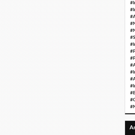
#I
#I
#A
#
#
#
#I
#P
#P
#A
#I
#A
#I
#B
#
#N