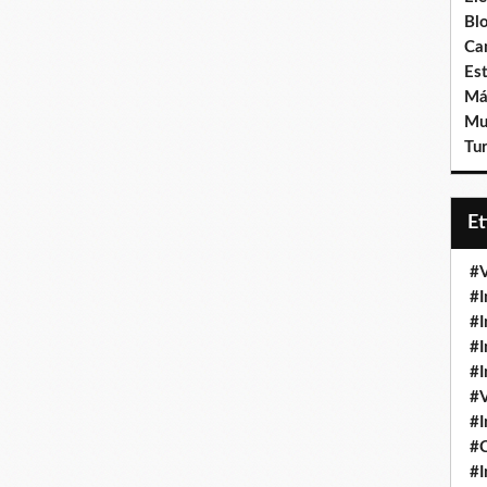
Bl
Ca
Est
Má
Mu
Tur
E
#V
#I
#I
#I
#I
#V
#I
#
#I