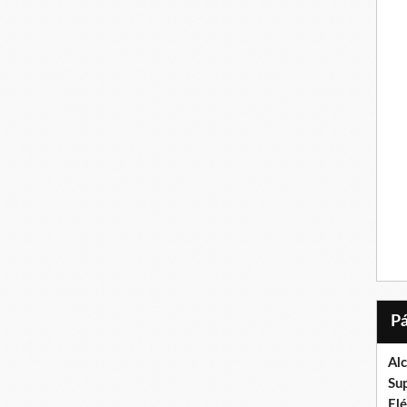
Al
Su
El