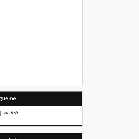
Sígueme
via RSS