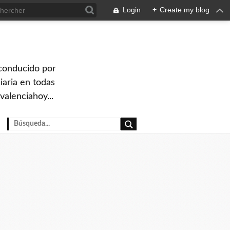
Login
+
Create my blog
 conducido por
iaria en todas
valenciahoy...