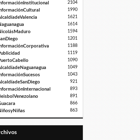
2104
nformaciónInstitucional
1990
nformaciónCultural
1621
lcaldíadeValencia
1614
Naguanagua
1594
NicolásMaduro
1201
SanDiego
1188
nformaciónCorporativa
1119
ublicidad
1090
uertoCabello
1049
lcaldíadeNaguanagua
1043
nformaciónSucesos
921
lcaldíadeSanDiego
893
nformaciónInternacional
891
eisbolVenezolano
866
Guacara
863
iñosyNiñas
Archivos