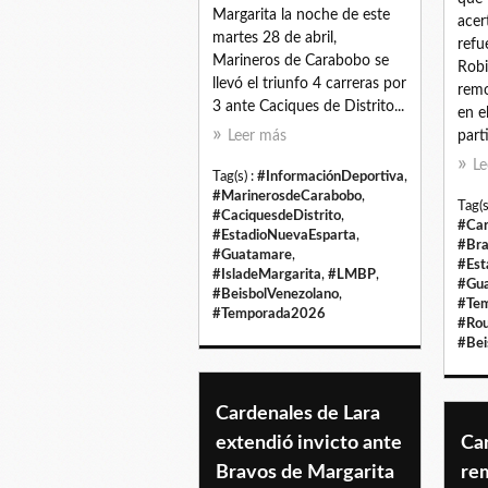
Margarita la noche de este
acer
martes 28 de abril,
refu
Marineros de Carabobo se
Robin
llevó el triunfo 4 carreras por
remo
3 ante Caciques de Distrito...
en e
Leer más
parti
Le
Tag(s) :
#InformaciónDeportiva
,
#MarinerosdeCarabobo
,
Tag(s
#CaciquesdeDistrito
,
#Car
#EstadioNuevaEsparta
,
#Bra
#Guatamare
,
#Est
#IsladeMargarita
,
#LMBP
,
#Gu
#BeisbolVenezolano
,
#Te
#Temporada2026
#Ro
#Bei
Cardenales de Lara
extendió invicto ante
Ca
Bravos de Margarita
re