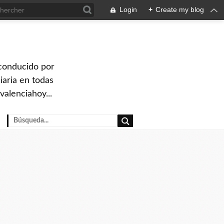
Login
+
Create my blog
 conducido por
iaria en todas
valenciahoy...