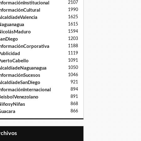
2107
nformaciónInstitucional
1990
nformaciónCultural
1625
lcaldíadeValencia
1615
Naguanagua
1594
NicolásMaduro
1203
SanDiego
1188
nformaciónCorporativa
1119
ublicidad
1091
uertoCabello
1050
lcaldíadeNaguanagua
1046
nformaciónSucesos
921
lcaldíadeSanDiego
894
nformaciónInternacional
891
eisbolVenezolano
868
iñosyNiñas
866
Guacara
Archivos