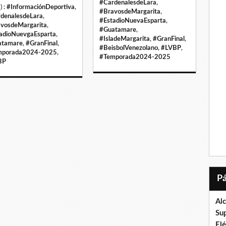
#CardenalesdeLara
,
) :
#InformaciónDeportiva
,
#BravosdeMargarita
,
denalesdeLara
,
#EstadioNuevaEsparta
,
vosdeMargarita
,
#Guatamare
,
adioNuevgaEsparta
,
#IsladeMargarita
,
#GranFinal
,
atamare
,
#GranFinal
,
#BeisbolVenezolano
,
#LVBP
,
mporada2024-2025
,
#Temporada2024-2025
BP
Al
Su
El