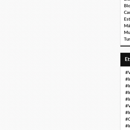
Bl
Ca
Est
Má
Mu
Tur
E
#V
#I
#I
#I
#I
#V
#I
#
#I