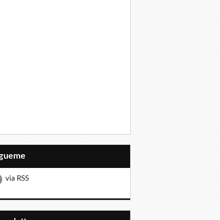
Sígueme
via RSS