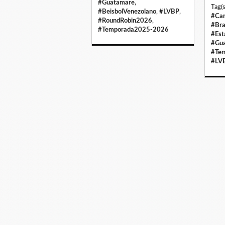
#Guatamare
,
Tag(s
#BeisbolVenezolano
,
#LVBP
,
#Car
#RoundRobin2026
,
#Bra
#Temporada2025-2026
#Est
#Gu
#Te
#LV