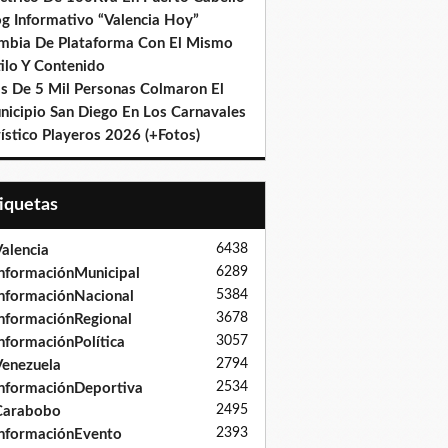
og Informativo “Valencia Hoy”
mbia De Plataforma Con El Mismo
ilo Y Contenido
s De 5 Mil Personas Colmaron El
nicipio San Diego En Los Carnavales
ístico Playeros 2026 (+Fotos)
tiquetas
6438
alencia
6289
nformaciónMunicipal
5384
nformaciónNacional
3678
nformaciónRegional
3057
nformaciónPolítica
2794
enezuela
2534
nformaciónDeportiva
2495
Carabobo
2393
nformaciónEvento