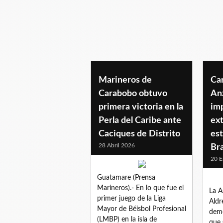
guatamare
Marineros de
Ca
Carabobo obtuvo
An
primera victoria en la
im
Perla del Caribe ante
ext
Caciques de Distrito
est
28 Abril 2026
Br
20 E
Guatamare (Prensa
Marineros).- En lo que fue el
La A
primer juego de la Liga
Aldr
Mayor de Béisbol Profesional
demo
(LMBP) en la isla de
que 