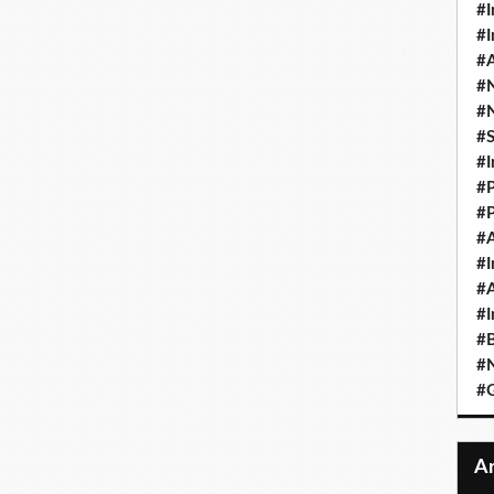
#I
#I
#A
#
#
#
#I
#P
#P
#A
#I
#A
#I
#B
#N
#