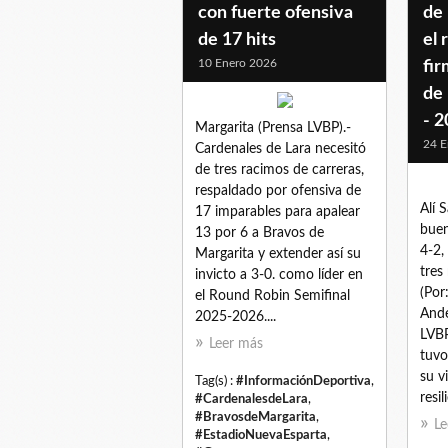
con fuerte ofensiva
de 
de 17 hits
el 
10 Enero 2026
fir
de
- 
Margarita (Prensa LVBP).-
24 E
Cardenales de Lara necesitó
de tres racimos de carreras,
respaldado por ofensiva de
Alí 
17 imparables para apalear
buen
13 por 6 a Bravos de
4-2,
Margarita y extender así su
tres
invicto a 3-0. como líder en
(Por
el Round Robin Semifinal
Ande
2025-2026....
LVBP
Leer más
tuvo
su v
Tag(s) :
#InformaciónDeportiva
,
resil
#CardenalesdeLara
,
#BravosdeMargarita
,
Le
#EstadioNuevaEsparta
,