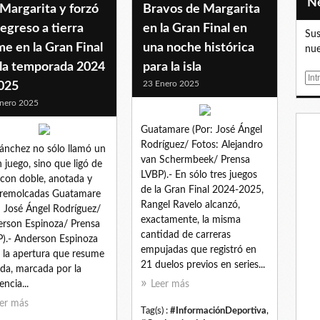
Margarita y forzó
Bravos de Margarita
regreso a tierra
en la Gran Final en
Sus
me en la Gran Final
una noche histórica
nue
 la temporada 2024
para la isla
E
23 Enero 2025
2025
m
nero 2025
a
i
Guatamare (Por: José Ángel
l
Rodríguez/ Fotos: Alejandro
Sánchez no sólo llamó un
van Schermbeek/ Prensa
 juego, sino que ligó de
LVBP).- En sólo tres juegos
 con doble, anotada y
de la Gran Final 2024-2025,
 remolcadas Guatamare
Rangel Ravelo alcanzó,
: José Ángel Rodríguez/
exactamente, la misma
rson Espinoza/ Prensa
cantidad de carreras
).- Anderson Espinoza
empujadas que registró en
 la apertura que resume
21 duelos previos en series...
ida, marcada por la
iencia...
Leer más
er más
Tag(s) :
#InformaciónDeportiva
,