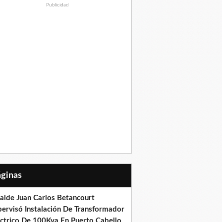
Publicidad
Páginas
calde Juan Carlos Betancourt
pervisó Instalación De Transformador
éctrico De 100Kva En Puerto Cabello