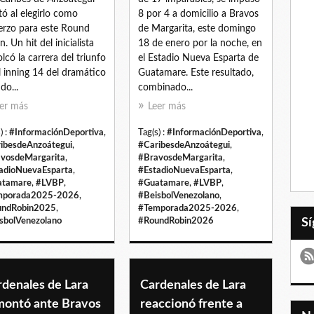
tó al elegirlo como
8 por 4 a domicilio a Bravos
erzo para este Round
de Margarita, este domingo
. Un hit del inicialista
18 de enero por la noche, en
lcó la carrera del triunfo
el Estadio Nueva Esparta de
l inning 14 del dramático
Guatamare. Este resultado,
do...
combinado...
er más
Leer más
) :
#InformaciónDeportiva
,
Tag(s) :
#InformaciónDeportiva
,
ibesdeAnzoátegui
,
#CaribesdeAnzoátegui
,
vosdeMargarita
,
#BravosdeMargarita
,
adioNuevaEsparta
,
#EstadioNuevaEsparta
,
atamare
,
#LVBP
,
#Guatamare
,
#LVBP
,
mporada2025-2026
,
#BeisbolVenezolano
,
undRobin2025
,
#Temporada2025-2026
,
sbolVenezolano
#RoundRobin2026
rdenales de Lara
Cardenales de Lara
montó ante Bravos
reaccionó frente a