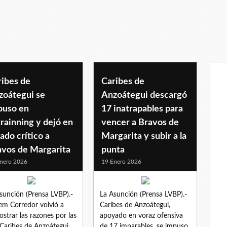
ribes de
Caribes de
zoátegui se
Anzoátegui descargó
puso en
17 inatrapables para
rainning y dejó en
vencer a Bravos de
ado crítico a
Margarita y subir a la
avos de Margarita
punta
nero 2026
19 Enero 2026
sunción (Prensa LVBP).-
La Asunción (Prensa LVBP).-
em Corredor volvió a
Caribes de Anzoátegui,
strar las razones por las
apoyado en voraz ofensiva
Caribes de Anzoátegui
de 17 imparables, se impuso