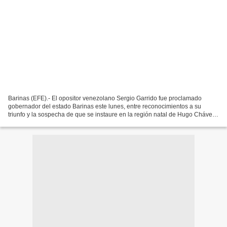
Barinas (EFE).- El opositor venezolano Sergio Garrido fue proclamado
gobernador del estado Barinas este lunes, entre reconocimientos a su
triunfo y la sospecha de que se instaure en la región natal de Hugo Chávez
un cargo paralelo, como ocurrió anteriormente...