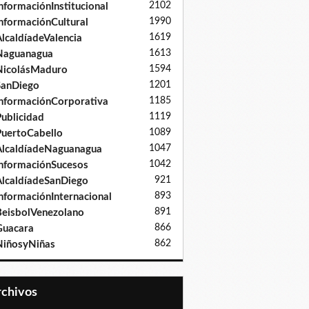
2102
nformaciónInstitucional
1990
nformaciónCultural
1619
lcaldíadeValencia
1613
Naguanagua
1594
NicolásMaduro
1201
SanDiego
1185
nformaciónCorporativa
1119
ublicidad
1089
uertoCabello
1047
lcaldíadeNaguanagua
1042
nformaciónSucesos
921
lcaldíadeSanDiego
893
nformaciónInternacional
891
eisbolVenezolano
866
Guacara
862
iñosyNiñas
Archivos