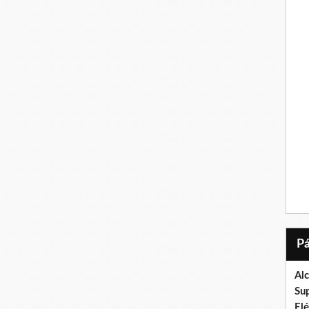
Al
Su
El