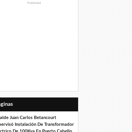
Publicidad
Páginas
calde Juan Carlos Betancourt
pervisó Instalación De Transformador
éctrico De 100Kva En Puerto Cabello