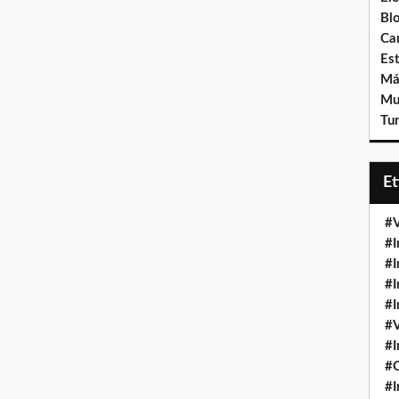
Bl
Ca
Est
Má
Mu
Tur
E
#V
#I
#I
#I
#I
#V
#I
#
#I