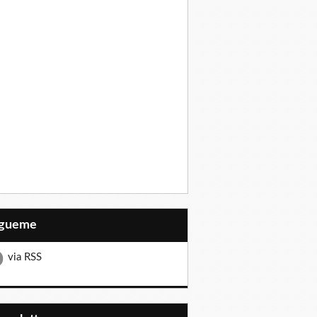
Sígueme
via RSS