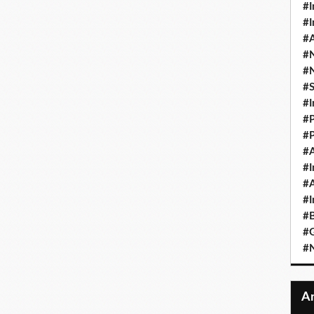
#I
#I
#A
#
#
#
#I
#P
#P
#A
#I
#A
#I
#B
#
#N