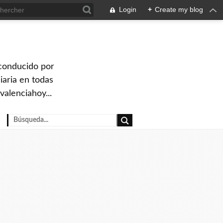
Login
+
Create my blog
 conducido por
iaria en todas
valenciahoy...