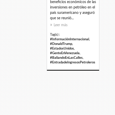
beneficios económicos de las
inversiones en petróleo en el
país suramericano y aseguró
que se reunió...
Leer más
Tag(s) :
#InformaciónInternacional
,
#DonaldTrump
,
#EstadosUnidos
,
#GenteEnVenezuela
,
#BaliandoEnLasCalles
,
#EntradadeIngresosPetroleros