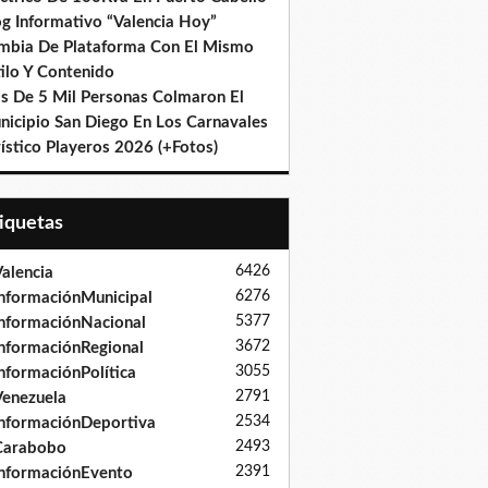
og Informativo “Valencia Hoy”
mbia De Plataforma Con El Mismo
ilo Y Contenido
s De 5 Mil Personas Colmaron El
nicipio San Diego En Los Carnavales
ístico Playeros 2026 (+Fotos)
tiquetas
6426
alencia
6276
nformaciónMunicipal
5377
nformaciónNacional
3672
nformaciónRegional
3055
nformaciónPolítica
2791
enezuela
2534
nformaciónDeportiva
2493
Carabobo
2391
nformaciónEvento