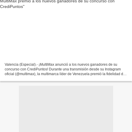
Valencia (Especial).- ¡MultiMax anunció a los nuevos ganadores de su
concurso con CrediPuntos! Durante una transmisión desde su Instagram
oficial (@multimax), la multimarca líder de Venezuela premió la fidelidad de
sus usuarios CrediMax y CrediMax Premium....