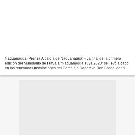
Naguanagua (Prensa Alcaldía de Naguanagua).- La final de la primera
edición del Mundialito de FutSala “Naguanagua Tuya 2023” se llevó a cabo
en las renovadas instalaciones del Complejo Deportivo Don Bosco, donde
la representación de Casco Central se impuso...