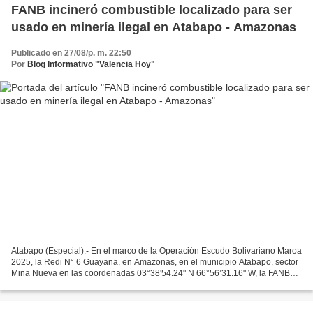
FANB incineró combustible localizado para ser
usado en minería ilegal en Atabapo - Amazonas
Publicado en 27/08/p. m. 22:50
Por
Blog Informativo "Valencia Hoy"
Atabapo (Especial).- En el marco de la Operación Escudo Bolivariano Maroa
2025, la Redi N° 6 Guayana, en Amazonas, en el municipio Atabapo, sector
Mina Nueva en las coordenadas 03°38'54.24" N 66°56’31.16" W, la FANB
empleando una Urra de Combate Mixta,...