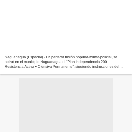
Naguanagua (Especial).- En perfecta fusión popular-militar-policial, se
activó en el municipio Naguanagua el “Plan Independencia 200:
Resistencia Activa y Ofensiva Permanente”, siguiendo instrucciones del
comandante en jefe, presidente Nicolás Maduro...