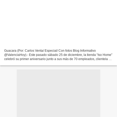
Guacara (Por: Carlos Venta/ Especial/ Con fotos Blog Informativo
@ValenciaHoy).- Este pasado sábado 25 de diciembre, la tienda “Iso Home”
celebró su primer aniversario junto a sus más de 70 empleados, clientela e
Iso Boy, anunciando la expansión de sus...