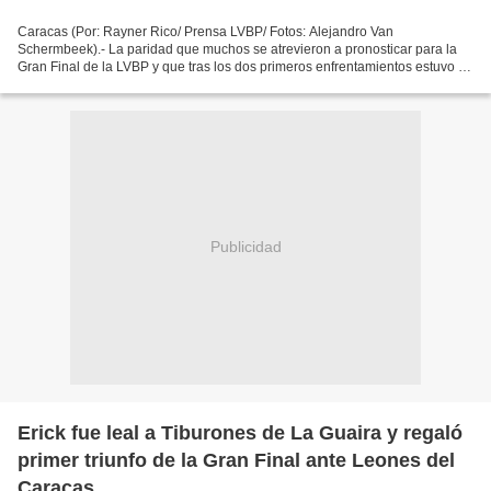
Caracas (Por: Rayner Rico/ Prensa LVBP/ Fotos: Alejandro Van
Schermbeek).- La paridad que muchos se atrevieron a pronosticar para la
Gran Final de la LVBP y que tras los dos primeros enfrentamientos estuvo en
entredicho, finalmente se produjo, después...
Publicidad
Erick fue leal a Tiburones de La Guaira y regaló
primer triunfo de la Gran Final ante Leones del
Caracas