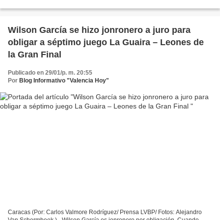
punto y final a la temporada 2022-2023...
Wilson García se hizo jonronero a juro para
obligar a séptimo juego La Guaira – Leones de
la Gran Final
Publicado en 29/01/p. m. 20:55
Por
Blog Informativo "Valencia Hoy"
Caracas (Por: Carlos Valmore Rodríguez/ Prensa LVBP/ Fotos: Alejandro
Van Schermbeek ).- Wilson García es jonronero por obligación. Cuando