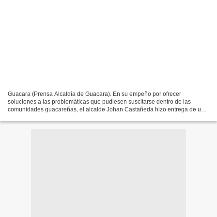
Guacara (Prensa Alcaldía de Guacara). En su empeño por ofrecer
soluciones a las problemáticas que pudiesen suscitarse dentro de las
comunidades guacareñas, el alcalde Johan Castañeda hizo entrega de un
transformador eléctrico a los vecinos del sector...