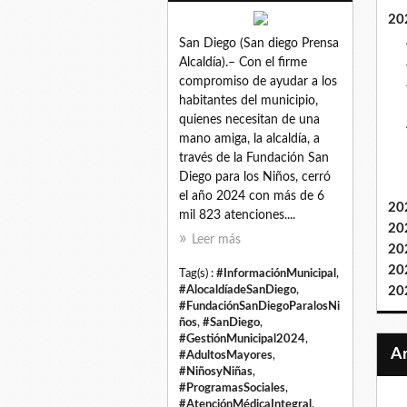
20
San Diego (San diego Prensa
Alcaldía).– Con el firme
compromiso de ayudar a los
habitantes del municipio,
quienes necesitan de una
mano amiga, la alcaldía, a
través de la Fundación San
Diego para los Niños, cerró
el año 2024 con más de 6
20
mil 823 atenciones....
20
Leer más
20
20
Tag(s) :
#InformaciónMunicipal
,
#AlocaldíadeSanDiego
,
20
#FundaciónSanDiegoParalosNi
ños
,
#SanDiego
,
#GestiónMunicipal2024
,
#AdultosMayores
,
#NiñosyNiñas
,
#ProgramasSociales
,
#AtenciónMédicaIntegral
,