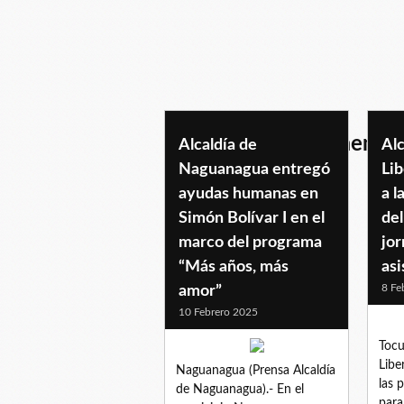
entregademedicamento
Alcaldía de
Alc
Naguanagua entregó
Lib
ayudas humanas en
a l
Simón Bolívar I en el
de
marco del programa
jo
“Más años, más
asi
8 Fe
amor”
10 Febrero 2025
Tocu
Libe
Naguanagua (Prensa Alcaldía
las 
de Naguanagua).- En el
para