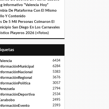
og Informativo “Valencia Hoy”
mbia De Plataforma Con El Mismo
ilo Y Contenido
s De 5 Mil Personas Colmaron El
nicipio San Diego En Los Carnavales
ístico Playeros 2026 (+Fotos)
tiquetas
6434
alencia
6284
nformaciónMunicipal
5383
nformaciónNacional
3676
nformaciónRegional
3057
nformaciónPolítica
2794
enezuela
2534
nformaciónDeportiva
2495
Carabobo
2393
nformaciónEvento