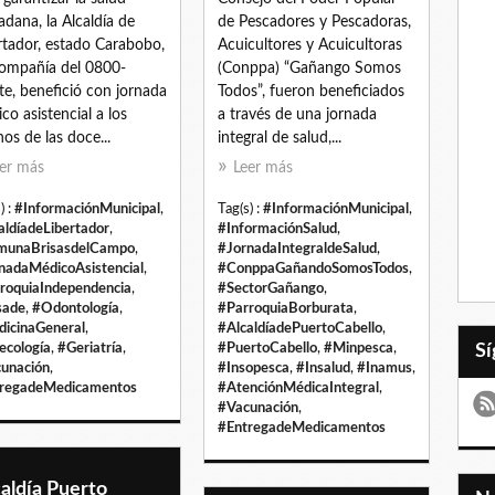
adana, la Alcaldía de
de Pescadores y Pescadoras,
rtador, estado Carabobo,
Acuicultores y Acuicultoras
ompañía del 0800-
(Conppa) “Gañango Somos
te, benefició con jornada
Todos”, fueron beneficiados
co asistencial a los
a través de una jornada
nos de las doce...
integral de salud,...
er más
Leer más
) :
#InformaciónMunicipal
,
Tag(s) :
#InformaciónMunicipal
,
aldíadeLibertador
,
#InformaciónSalud
,
munaBrisasdelCampo
,
#JornadaIntegraldeSalud
,
nadaMédicoAsistencial
,
#ConppaGañandoSomosTodos
,
roquiaIndependencia
,
#SectorGañango
,
sade
,
#Odontología
,
#ParroquiaBorburata
,
icinaGeneral
,
#AlcaldíadePuertoCabello
,
ecología
,
#Geriatría
,
#PuertoCabello
,
#Minpesca
,
unación
,
#Insopesca
,
#Insalud
,
#Inamus
,
regadeMedicamentos
#AtenciónMédicaIntegral
,
#Vacunación
,
#EntregadeMedicamentos
aldía Puerto