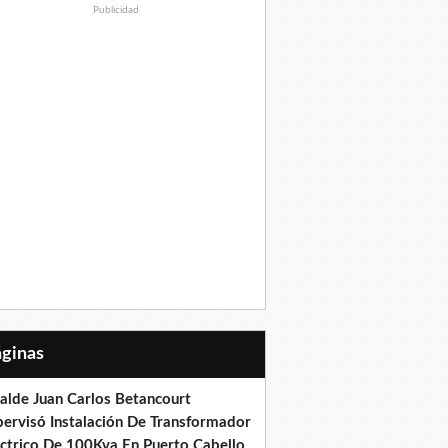
Publicidad
Páginas
calde Juan Carlos Betancourt
pervisó Instalación De Transformador
éctrico De 100Kva En Puerto Cabello