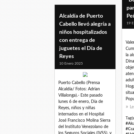
pa
Alcaldía de Puerto
Pe
19 E
Cabello llevó alegría a
niños hospitalizados
con entrega de
Vale
juguetes el Día de
Cump
la a
Reyes
Dina
10 Enero 2025
obje
aten
adul
Puerto Cabello (Prensa
Hoga
Alcaldía/ Fotos: Adrian
situ
Villalonga).- Este pasado
Popu
lunes 6 de enero, Día de
Le
Reyes, niños y niñas
internados en el Hospital
Tag(s
José Francisco Molina Sierra
#Alc
del Instituto Venezolano de
#Cca
los Seguros Sociales (IVSS), y