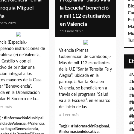
Bl
rroquia Miguel
la Escuela” benefició
Ca
ña
a mil 112 estudiantes
Est
nero 2025
en Valencia
Má
11 Enero 2025
Mu
Tur
ncia (Especial).-
liendo instrucciones de
Valencia (Prensa
lcaldesa (e) de Valencia,
Gobernación de Carabobo).-
E
 Castillo y con el
Más de mil 112 estudiantes
tivo de brindar una
de la U.E “Santa Teresita Fe y
ción integral a los
#V
Alegría”, ubicada en la
tos mayores de la Casa
#I
parroquia Santa Rosa en
r “Benevolencia”,
Valencia, se beneficiaron a
#I
ada en la Urbanización
través del programa “Salud
#I
lar El Socorro de la...
va a la Escuela”, en el marco
#I
er más
del inicio de las...
#V
Leer más
#I
) :
#InformaciónMunicipal
,
#
aldíadeValencia
,
#Valencia
,
Tag(s) :
#InformaciónRegional
,
saHogarBenevolencia
,
#I
#InformaciónEducativa
,