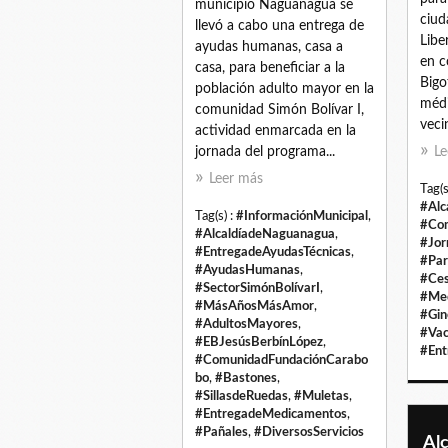
municipio Naguanagua se
ciud
llevó a cabo una entrega de
Libe
ayudas humanas, casa a
en c
casa, para beneficiar a la
Bigo
población adulto mayor en la
médi
comunidad Simón Bolívar I,
veci
actividad enmarcada en la
jornada del programa...
Le
Leer más
Tag(s
#Alc
Tag(s) :
#InformaciónMunicipal
,
#Co
#AlcaldíadeNaguanagua
,
#Jor
#EntregadeAyudasTécnicas
,
#Par
#AyudasHumanas
,
#Ce
#SectorSimónBolívarI
,
#Med
#MásAñosMásAmor
,
#Gin
#AdultosMayores
,
#Vac
#EBJesúsBerbínLópez
,
#Ent
#ComunidadFundaciónCarabo
bo
,
#Bastones
,
#SillasdeRuedas
,
#Muletas
,
#EntregadeMedicamentos
,
#Pañales
,
#DiversosServicios
Alc