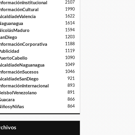
2107
nformaciónInstitucional
1990
nformaciónCultural
1622
lcaldíadeValencia
1614
Naguanagua
1594
NicolásMaduro
1203
SanDiego
1188
nformaciónCorporativa
1119
ublicidad
1090
uertoCabello
1049
lcaldíadeNaguanagua
1046
nformaciónSucesos
921
lcaldíadeSanDiego
893
nformaciónInternacional
891
eisbolVenezolano
866
Guacara
864
iñosyNiñas
Archivos