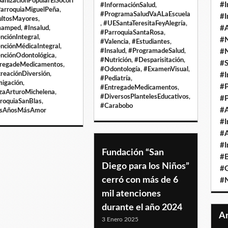
anizaciónPopularElSocorr
#I
#InformaciónSalud
,
arroquiaMiguelPeña
,
#ProgramaSaludVaALaEscuela
#I
ltosMayores
,
,
#UESantaTeresitaFeyAlegría
,
#A
mamped
,
#Insalud
,
#ParroquiaSantaRosa
,
nciónIntegral
,
#
#Valencia
,
#Estudiantes
,
nciónMédicaIntegral
,
#Insalud
,
#ProgramadeSalud
,
#
nciónOdontológica
,
#Nutrición
,
#Desparisitación
,
#
regadeMedicamentos
,
#Odontología
,
#ExamenVisual
,
reaciónDiversión
,
#I
#Pediatría
,
igación
,
#P
#EntregadeMedicamentos
,
zaArturoMichelena
,
#DiversosPlantelesEducativos
,
#P
roquiaSanBlas
,
#Carabobo
#A
sAñosMásAmor
#I
#A
#I
Fundación “San
#B
Diego para los Niños”
#
cerró con más de 6
#N
mil atenciones
durante el año 2024
3 Enero 2025