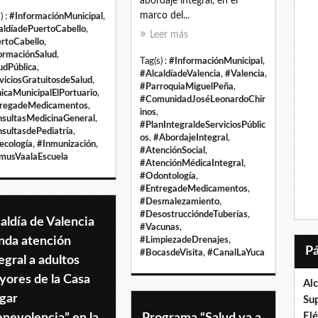
abordaje integral, en el
marco del...
) :
#InformaciónMunicipal
,
aldíadePuertoCabello
,
Leer más
rtoCabello
,
ormaciónSalud
,
Tag(s) :
#InformaciónMunicipal
,
udPública
,
#AlcaldíadeValencia
,
#Valencia
,
viciosGratuitosdeSalud
,
#ParroquiaMiguelPeña
,
nicaMunicipalElPortuario
,
#ComunidadJoséLeonardoChir
regadeMedicamentos
,
inos
,
sultasMedicinaGeneral
,
#PlanIntegraldeServiciosPúblic
sultasdePediatría
,
os
,
#AbordajeIntegral
,
ecología
,
#Inmunización
,
#AtenciónSocial
,
musVaalaEscuela
#AtenciónMédicaIntegral
,
#Odontología
,
#EntregadeMedicamentos
,
#Desmalezamiento
,
#DesostruccióndeTuberías
,
aldía de Valencia
#Vacunas
,
nda atención
#LimpiezadeDrenajes
,
#BocasdeVisita
,
#CanalLaYuca
egral a adultos
yores de la Casa
Al
gar
Su
El
nevolencia” en la
Programa “Salud va a