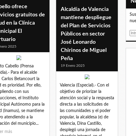
ello ofrece
Alcaldía de Valencia
vicios gratuitos de
Sus
mantiene despliegue
nue
ud en la Clínica
del Plan de Servicios
icipal El
E
Públicos en sector
rtuario
m
José Leonardo
a
nero 2025
Chirinos de Miguel
i
Peña
l
19 Enero 2025
to Cabello (Prensa
día).- Para el alcalde
 Carlos Betancourt la
d es prioridad. Por ello,
Valencia (Especial).- Con el
liendo con sus
objetivo de priorizar la
rucciones, el Instituto
atención social y la respuesta
cipal Autónomo para la
directa a las solicitudes de
d (Inamus), se mantiene
las comunidades y el poder
vo atendiendo a la
popular, la alcaldesa (e) de
ación del municipio...
Valencia, Dina Castillo,
desplegó una jornada de
er más