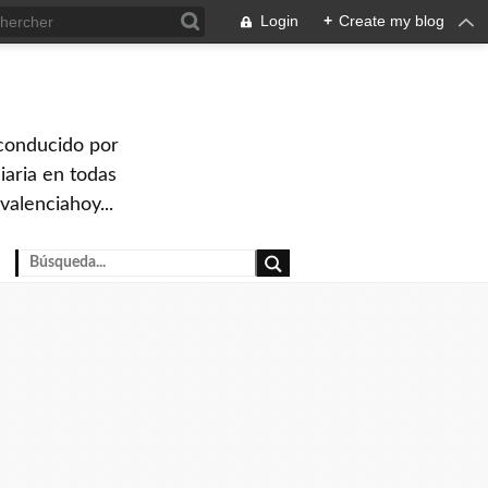
Login
+
Create my blog
 conducido por
iaria en todas
valenciahoy...