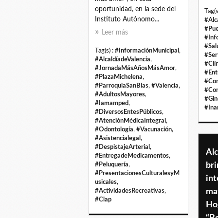
oportunidad, en la sede del
Tag(s
Instituto Autónomo...
#Alc
#Pue
Leer más
#Inf
#Sal
Tag(s) :
#InformaciónMunicipal
,
#Ser
#AlcaldíadeValencia
,
#Clí
#JornadaMásAñosMásAmor
,
#Ent
#PlazaMichelena
,
#Con
#ParroquiaSanBlas
,
#Valencia
,
#Con
#AdultosMayores
,
#Gin
#Iamamped
,
#Ina
#DiversosEntesPúblicos
,
#AtenciónMédicaIntegral
,
#Odontología
,
#Vacunación
,
#Asistencialegal
,
#DespistajeArterial
,
Alc
#EntregadeMedicamentos
,
bri
#Peluquería
,
#PresentacionesCulturalesyM
int
usicales
,
ma
#ActividadesRecreativas
,
#Clap
Ho
“Be