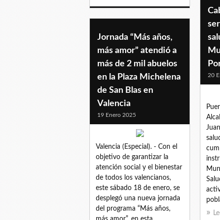
Cab
ser
Jornada “Más años,
sal
más amor” atendió a
Mun
más de 2 mil abuelos
Po
20 E
en la Plaza Michelena
de San Blas en
Valencia
Puer
19 Enero 2025
Alcal
Juan
salu
Valencia (Especial). - Con el
cump
objetivo de garantizar la
inst
atención social y el bienestar
Muni
de todos los valencianos,
Salu
este sábado 18 de enero, se
acti
desplegó una nueva jornada
pobl
del programa “Más años,
Le
más amor”, en esta