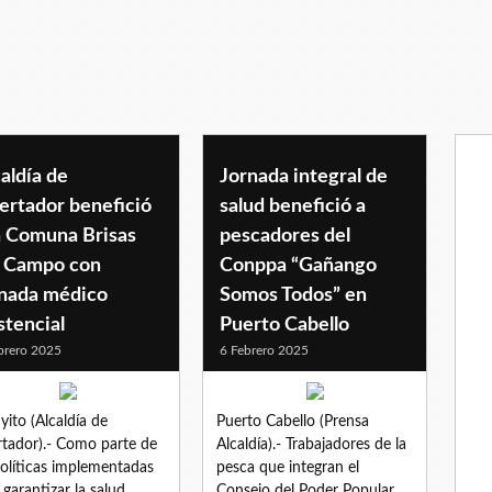
s
aldía de
Jornada integral de
ertador benefició
salud benefició a
a Comuna Brisas
pescadores del
l Campo con
Conppa “Gañango
rnada médico
Somos Todos” en
stencial
Puerto Cabello
brero 2025
6 Febrero 2025
yito (Alcaldía de
Puerto Cabello (Prensa
rtador).- Como parte de
Alcaldía).- Trabajadores de la
políticas implementadas
pesca que integran el
 garantizar la salud
Consejo del Poder Popular