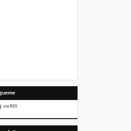
Sígueme
via RSS