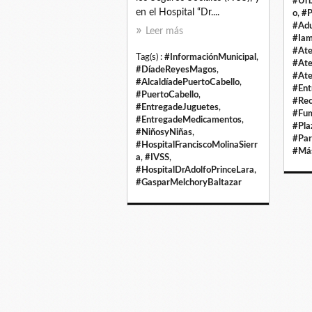
#Urb
en el Hospital “Dr....
o
,
#P
#Adu
Leer más
#Ia
#Ate
Tag(s) :
#InformaciónMunicipal
,
#Ate
#DíadeReyesMagos
,
#Ate
#AlcaldíadePuertoCabello
,
#Ent
#PuertoCabello
,
#Rec
#EntregadeJuguetes
,
#Fum
#EntregadeMedicamentos
,
#Pla
#NiñosyNiñas
,
#Par
#HospitalFranciscoMolinaSierr
#Má
a
,
#IVSS
,
#HospitalDrAdolfoPrinceLara
,
#GasparMelchoryBaltazar