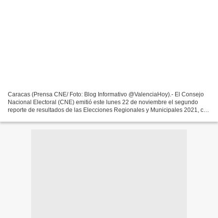
Caracas (Prensa CNE/ Foto: Blog Informativo @ValenciaHoy).- El Consejo
Nacional Electoral (CNE) emitió este lunes 22 de noviembre el segundo
reporte de resultados de las Elecciones Regionales y Municipales 2021, con
un porcentaje de transmisión de 99,20%...