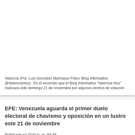
Valencia (Por: Luis González Manrique/ Fotos: Blog Informativo
@ValenciaHoy).- En el recorrido que el Blog Informativo “Valencia Hoy”
realizara este domingo 21 de noviembre por algunos centros de votación de
la parroquia San José, al norte de Valencia,...
EFE: Venezuela aguarda el primer duelo
electoral de chavismo y oposición en un lustro
este 21 de noviembre
Publicado en 21/11/a. m. 00:39