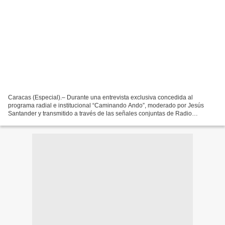
Caracas (Especial).– Durante una entrevista exclusiva concedida al
programa radial e institucional “Caminando Ando”, moderado por Jesús
Santander y transmitido a través de las señales conjuntas de Radio
Miraflores y Super Trendy Pop 92.3 FM, la directora...