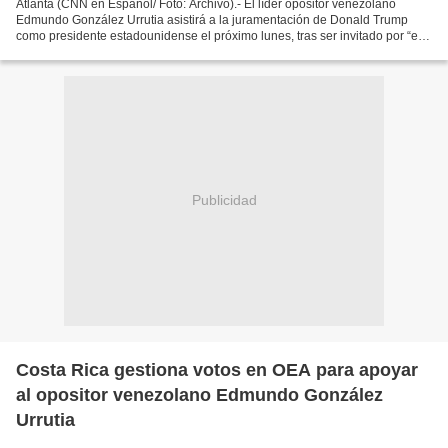
Atlanta (CNN en Español/ Foto: Archivo).- El líder opositor venezolano
Edmundo González Urrutia asistirá a la juramentación de Donald Trump
como presidente estadounidense el próximo lunes, tras ser invitado por “el
Gobierno de los Estados Unidos”, indicó,...
Publicidad
Costa Rica gestiona votos en OEA para apoyar
al opositor venezolano Edmundo González
Urrutia