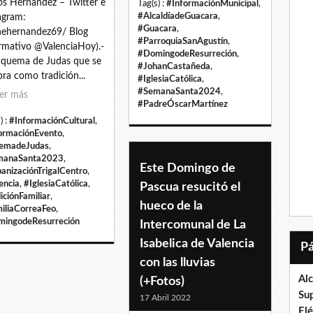
os Hernández – Twitter e
Tag(s) :
#InformaciónMunicipal
,
#AlcaldíadeGuacara
,
agram:
#Guacara
,
ehernandez69/ Blog
#ParroquiaSanAgustín
,
rmativo @ValenciaHoy).-
#DomingodeResurreción
,
quema de Judas que se
#JohanCastañeda
,
bra como tradición...
#IglesiaCatólica
,
#SemanaSanta2024
,
er más
#PadreÓscarMartínez
) :
#InformaciónCultural
,
ormaciónEvento
,
emadeJudas
,
manaSanta2023
,
Este Domingo de
anizaciónTrigalCentro
,
encia
,
#IglesiaCatólica
,
Pascua resucitó el
iciónFamiliar
,
hueco de la
iliaCorreaFeo
,
ingodeResurreción
Intercomunal de La
Isabelica de Valencia
con las lluvias
Al
(+Fotos)
Su
17 Abril 2022
El