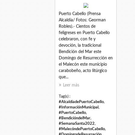
Puerto Cabello (Prensa
Alcaldía/ Fotos: Georman
Robles).- Cientos de
feligreses en Puerto Cabello
celebraron, con fe y
devoción, la tradicional
Bendición del Mar este
Domingo de Resurrección en
el Malecón este municipio
carabobeño, acto litúrgico
que...
Leer más
Tag(s) :
#AlcaldíadePuertoCabello
,
#InformaciónMunicipal
,
#PuertoCabello
,
#BendicióndelMar
,
#SemanaSanta2022
,
#MalecóndePuertoCabello
,
#DomingodeResurreción
,