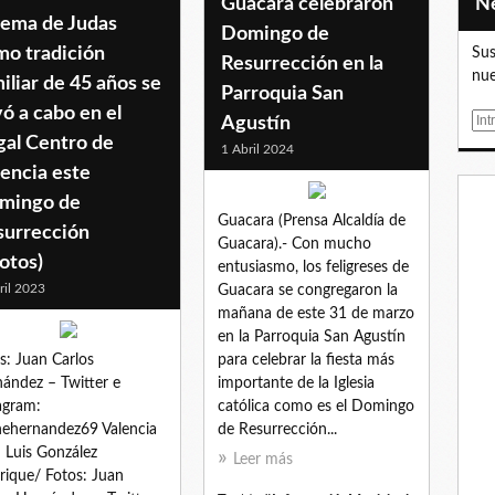
Guacara celebraron
ema de Judas
Domingo de
mo tradición
Sus
Resurrección en la
nue
iliar de 45 años se
Parroquia San
vó a cabo en el
E
Agustín
gal Centro de
m
1 Abril 2024
a
encia este
i
mingo de
l
Guacara (Prensa Alcaldía de
surrección
Guacara).- Con mucho
otos)
entusiasmo, los feligreses de
ril 2023
Guacara se congregaron la
mañana de este 31 de marzo
en la Parroquia San Agustín
s: Juan Carlos
para celebrar la fiesta más
ández – Twitter e
importante de la Iglesia
agram:
católica como es el Domingo
ehernandez69 Valencia
de Resurrección...
: Luis González
Leer más
ique/ Fotos: Juan