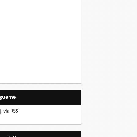
Sígueme
via RSS