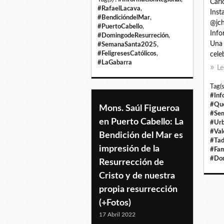
Carl
#RafaelLacava
,
Inst
#BendicióndelMar
,
@jch
#PuertoCabello
,
Info
#DomingodeResurreción
,
Una 
#SemanaSanta2025
,
#FeligresesCatólicos
,
cele
#LaGabarra
Le
Tag(s
#Inf
#Qu
Mons. Saúl Figueroa
#Se
en Puerto Cabello: La
#Urb
#Val
Bendición del Mar es
#Tad
impresión de la
#Fam
#Dom
Resurrección de
Cristo y de nuestra
propia resurrección
(+Fotos)
17 Abril 2022