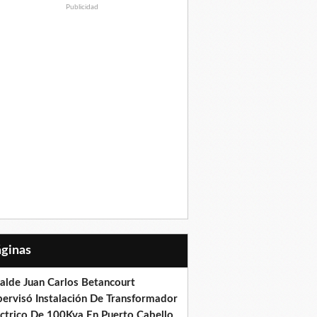
Publicidad
Páginas
calde Juan Carlos Betancourt
pervisó Instalación De Transformador
éctrico De 100Kva En Puerto Cabello