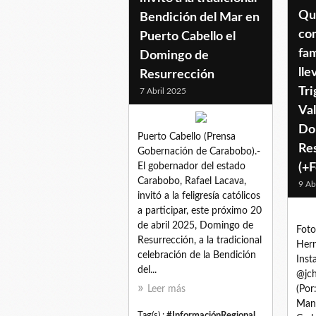
Qu
Bendición del Mar en
co
Puerto Cabello el
fam
Domingo de
lle
Resurrección
Tri
7 Abril 2025
Val
Do
Puerto Cabello (Prensa
Re
Gobernación de Carabobo).-
El gobernador del estado
(+F
Carabobo, Rafael Lacava,
9 Ab
invitó a la feligresía católicos
a participar, este próximo 20
de abril 2025, Domingo de
Foto
Resurrección, a la tradicional
Hern
celebración de la Bendición
Inst
del...
@jch
Leer más
(Por
Manr
Tag(s) :
#InformaciónRegional
,