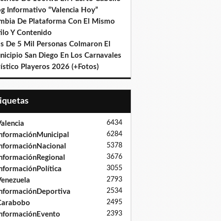
og Informativo “Valencia Hoy”
mbia De Plataforma Con El Mismo
ilo Y Contenido
s De 5 Mil Personas Colmaron El
nicipio San Diego En Los Carnavales
ístico Playeros 2026 (+Fotos)
tiquetas
6434
alencia
6284
nformaciónMunicipal
5378
nformaciónNacional
3676
nformaciónRegional
3055
nformaciónPolítica
2793
enezuela
2534
nformaciónDeportiva
2495
Carabobo
2393
nformaciónEvento