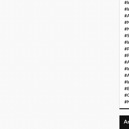
#I
#I
#A
#
#
#
#I
#P
#P
#A
#I
#A
#I
#B
#
#N