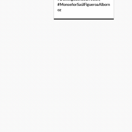
#MonseñorSaúlFigueroaAlborn
oz