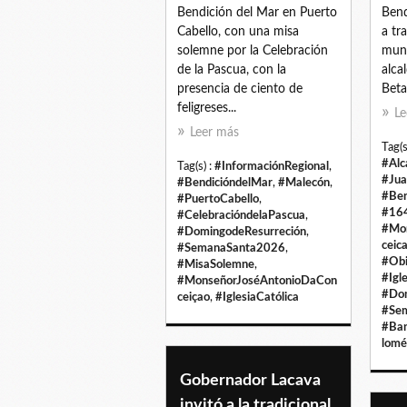
Bendición del Mar en Puerto
Bend
Cabello, con una misa
a tr
solemne por la Celebración
muni
de la Pascua, con la
alca
presencia de ciento de
Beta
feligreses...
Le
Leer más
Tag(s
#Alc
Tag(s) :
#InformaciónRegional
,
#Jua
#BendicióndelMar
,
#Malecón
,
#Ben
#PuertoCabello
,
#164
#CelebracióndelaPascua
,
#Mo
#DomingodeResurreción
,
ceic
#SemanaSanta2026
,
#Obi
#MisaSolemne
,
#Igl
#MonseñorJoséAntonioDaCon
#Dom
ceiçao
,
#IglesiaCatólica
#Se
#Ban
lomé
Gobernador Lacava
invitó a la tradicional