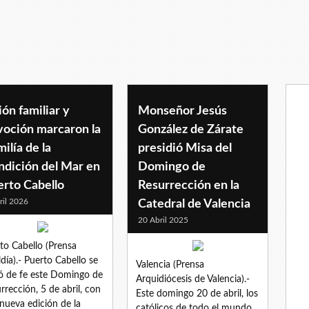
ón familiar y
Monseñor Jesús
voción marcaron la
González de Zárate
ilía de la
presidió Misa del
ndición del Mar en
Domingo de
erto Cabello
Resurrección en la
ril 2026
Catedral de Valencia
20 Abril 2025
to Cabello (Prensa
ldía).- Puerto Cabello se
Valencia (Prensa
ió de fe este Domingo de
Arquidiócesis de Valencia).-
rrección, 5 de abril, con
Este domingo 20 de abril, los
nueva edición de la
católicos de todo el mundo