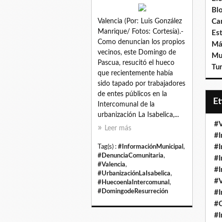
Bl
Valencia (Por: Luis González
Ca
Manrique/ Fotos: Cortesía).-
Est
Como denuncian los propios
Má
vecinos, este Domingo de
Mu
Pascua, resucitó el hueco
Tur
que recientemente había
sido tapado por trabajadores
de entes públicos en la
E
Intercomunal de la
urbanización La Isabelica,...
#V
Leer más
#I
#I
Tag(s) :
#InformaciónMunicipal
,
#DenunciaComunitaria
,
#I
#Valencia
,
#I
#UrbanizaciónLaIsabelica
,
#V
#HuecoenlaIntercomunal
,
#DomingodeResurreción
#I
#
#I