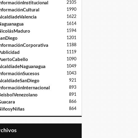
2105
nformaciónInstitucional
1990
nformaciónCultural
1622
lcaldíadeValencia
1614
Naguanagua
1594
NicolásMaduro
1201
SanDiego
1188
nformaciónCorporativa
1119
ublicidad
1090
uertoCabello
1049
lcaldíadeNaguanagua
1043
nformaciónSucesos
921
lcaldíadeSanDiego
893
nformaciónInternacional
891
eisbolVenezolano
866
Guacara
864
iñosyNiñas
Archivos