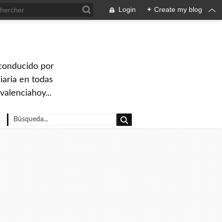
Login
+
Create my blog
 conducido por
iaria en todas
valenciahoy...