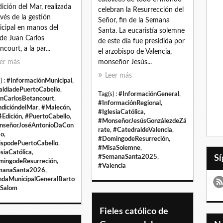
ición del Mar, realizada
celebran la Resurrección del
avés de la gestión
Señor, fin de la Semana
cipal en manos del
Santa. La eucaristía solemne
lde Juan Carlos
de este día fue presidida por
ncourt, a la par...
el arzobispo de Valencia,
er más
monseñor Jesús...
Leer más
) :
#InformaciónMunicipal
,
aldíadePuertoCabello
,
Tag(s) :
#InformaciónGeneral
,
nCarlosBetancourt
,
#InformaciónRegional
,
dicióndelMar
,
#Malecón
,
#IglesiaCatólica
,
Edición
,
#PuertoCabello
,
#MonseñorJesúsGonzálezdeZá
nseñorJoséAntonioDaCon
rate
,
#CatedraldeValencia
,
ao
,
#DomingodeResurreción
,
spodePuertoCabello
,
#MisaSolemne
,
esiaCatólica
,
#SemanaSanta2025
,
ingodeResurreción
,
#Valencia
manaSanta2026
,
daMunicipalGeneralBarto
Salom
Fieles católico de