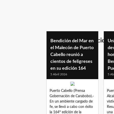
domingoderesurrecion
Bendición del Mar en
Uni
el Malecón de Puerto
de
Cabello reunió a
hom
cientos de feligreses
Be
en su edición 164
Pu
5 Abril 2026
5 Ab
Puerto Cabello (Prensa
Puer
Gobernación de Carabobo).-
Alca
En un ambiente cargado de
vist
fe, se llevó a cabo con éxito
Resu
la 164° edición de la
una 