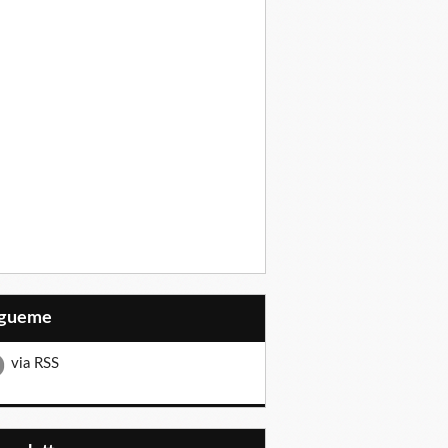
Sígueme
via RSS