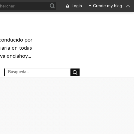
Login
+
Create my blog
 conducido por
iaria en todas
valenciahoy...