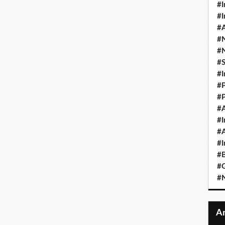
#I
#I
#A
#
#
#
#I
#P
#P
#A
#I
#A
#I
#B
#
#N