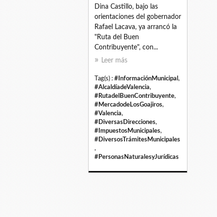
Dina Castillo, bajo las
orientaciones del gobernador
Rafael Lacava, ya arrancó la
"Ruta del Buen
Contribuyente", con...
Leer más
Tag(s) :
#InformaciónMunicipal
,
#AlcaldíadeValencia
,
#RutadelBuenContribuyente
,
#MercadodeLosGoajiros
,
#Valencia
,
#DiversasDirecciones
,
#ImpuestosMunicipales
,
#DiversosTrámitesMunicipales
,
#PersonasNaturalesyJurídicas