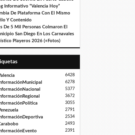
og Informativo “Valencia Hoy”
mbia De Plataforma Con El Mismo
ilo Y Contenido
s De 5 Mil Personas Colmaron El
nicipio San Diego En Los Carnavales
ístico Playeros 2026 (+Fotos)
tiquetas
6428
alencia
6278
nformaciónMunicipal
5377
nformaciónNacional
3672
nformaciónRegional
3055
nformaciónPolítica
2791
enezuela
2534
nformaciónDeportiva
2493
Carabobo
2391
nformaciónEvento