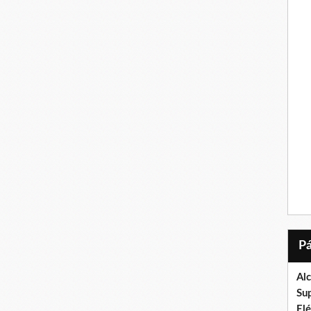
Al
Su
El