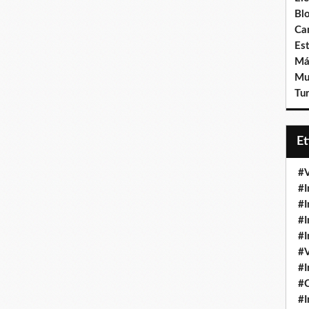
Bl
Ca
Est
Má
Mu
Tur
E
#V
#I
#I
#I
#I
#V
#I
#
#I