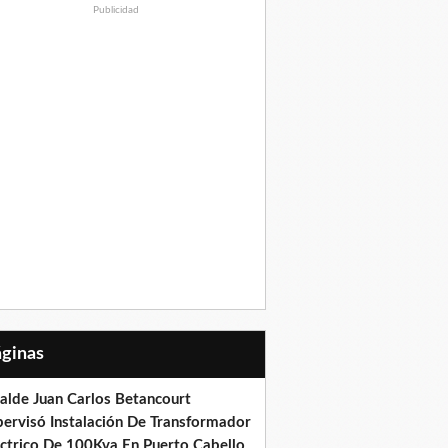
Publicidad
Páginas
calde Juan Carlos Betancourt
pervisó Instalación De Transformador
éctrico De 100Kva En Puerto Cabello