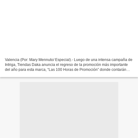
Valencia (Por: Mary Mennuto/ Especial).- Luego de una intensa campaña de
Intriga, Tiendas Daka anuncia el regreso de la promoción más importante
del año para esta marca, “Las 100 Horas de Promoción” donde contarán
con descuentos de hasta 50% en distintos...