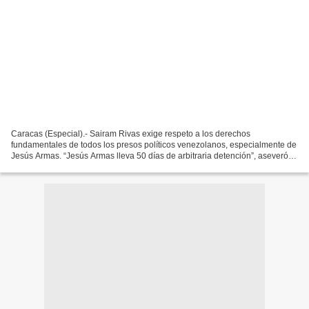
Caracas (Especial).- Sairam Rivas exige respeto a los derechos
fundamentales de todos los presos políticos venezolanos, especialmente de
Jesús Armas. “Jesús Armas lleva 50 días de arbitraria detención”, aseveró
Rivas. En este contexto, la activista de...