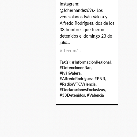
Instagram:
@Jchernandez69).- Los
venezolanos Iván Valera y
Alfredo Rodríguez, dos de los
33 hombres que fueron
detenidos el domingo 23 de
julio...
Leer más
Tag(s) :
#InformaciónRegional
,
#DetenciónenBar
,
#IvánValera
,
#AlfredoRodríguez
,
#PNB
,
#RadioWTCValencia
,
#DeclaracionesExclusivas
,
#33Detenidos
,
#Valencia