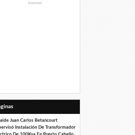
Publicidad
Páginas
calde Juan Carlos Betancourt
pervisó Instalación De Transformador
éctrico De 100Kva En Puerto Cabello