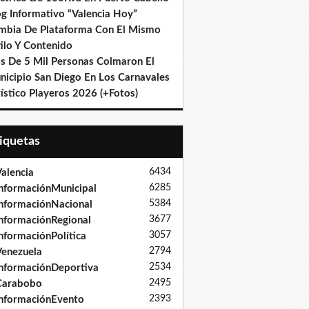
og Informativo “Valencia Hoy”
mbia De Plataforma Con El Mismo
ilo Y Contenido
s De 5 Mil Personas Colmaron El
nicipio San Diego En Los Carnavales
ístico Playeros 2026 (+Fotos)
tiquetas
6434
alencia
6285
nformaciónMunicipal
5384
nformaciónNacional
3677
nformaciónRegional
3057
nformaciónPolítica
2794
enezuela
2534
nformaciónDeportiva
2495
Carabobo
2393
nformaciónEvento