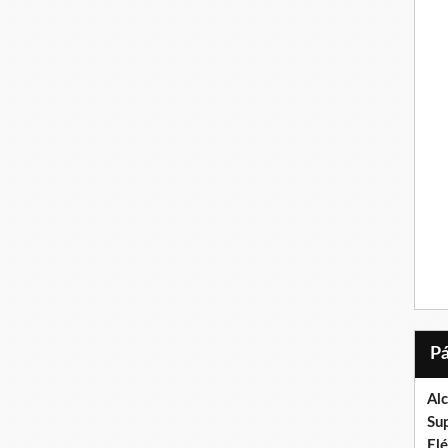
Al
Su
El