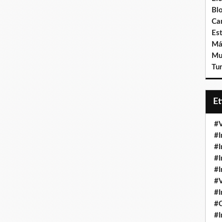
Bl
Ca
Est
Má
Mu
Tur
E
#V
#I
#I
#I
#I
#V
#I
#
#I