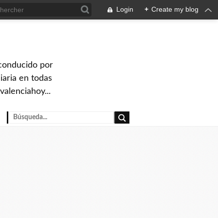
Login
+
Create my blog
 conducido por
iaria en todas
valenciahoy...