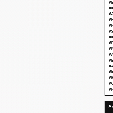
#I
#I
#A
#
#
#
#I
#P
#P
#A
#I
#A
#I
#B
#
#N