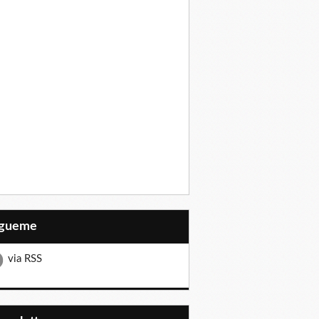
Sígueme
via RSS