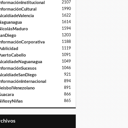
2107
nformaciónInstitucional
1990
nformaciónCultural
1622
lcaldíadeValencia
1614
Naguanagua
1594
NicolásMaduro
1203
SanDiego
1188
nformaciónCorporativa
1119
ublicidad
1091
uertoCabello
1049
lcaldíadeNaguanagua
1046
nformaciónSucesos
921
lcaldíadeSanDiego
894
nformaciónInternacional
891
eisbolVenezolano
866
Guacara
865
iñosyNiñas
Archivos