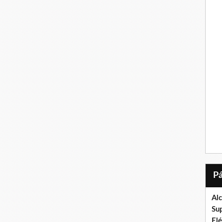
Al
Su
El