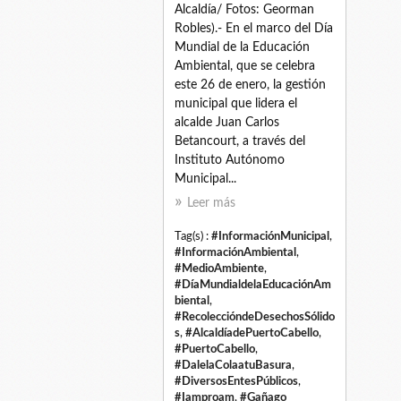
Alcaldía/ Fotos: Georman
Robles).- En el marco del Día
Mundial de la Educación
Ambiental, que se celebra
este 26 de enero, la gestión
municipal que lidera el
alcalde Juan Carlos
Betancourt, a través del
Instituto Autónomo
Municipal...
Leer más
Tag(s) :
#InformaciónMunicipal
,
#InformaciónAmbiental
,
#MedioAmbiente
,
#DíaMundialdelaEducaciónAm
biental
,
#RecoleccióndeDesechosSólido
s
,
#AlcaldíadePuertoCabello
,
#PuertoCabello
,
#DalelaColaatuBasura
,
#DiversosEntesPúblicos
,
#Iamproam
,
#Gañago