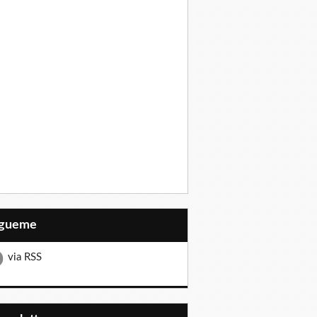
Sígueme
via RSS