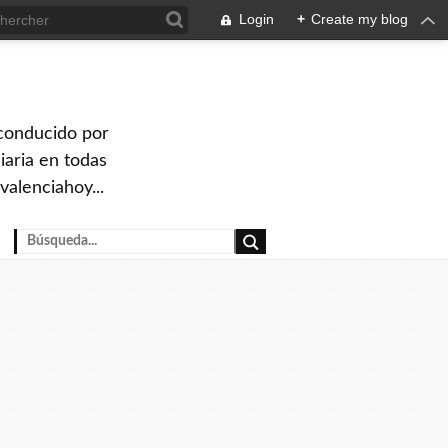
Login
+
Create my blog
 conducido por
iaria en todas
valenciahoy...