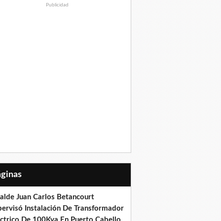
Publicidad
Páginas
calde Juan Carlos Betancourt
pervisó Instalación De Transformador
éctrico De 100Kva En Puerto Cabello