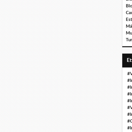
Bl
Ca
Est
Má
Mu
Tur
E
#V
#I
#I
#I
#I
#V
#I
#
#I