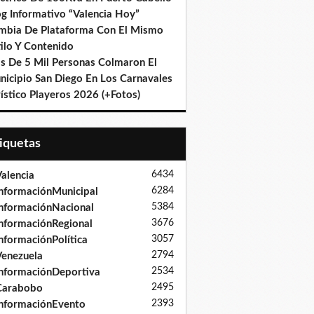
og Informativo “Valencia Hoy”
mbia De Plataforma Con El Mismo
ilo Y Contenido
s De 5 Mil Personas Colmaron El
nicipio San Diego En Los Carnavales
ístico Playeros 2026 (+Fotos)
tiquetas
6434
alencia
6284
nformaciónMunicipal
5384
nformaciónNacional
3676
nformaciónRegional
3057
nformaciónPolítica
2794
enezuela
2534
nformaciónDeportiva
2495
Carabobo
2393
nformaciónEvento