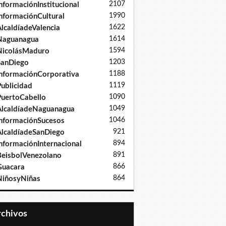
2107
nformaciónInstitucional
1990
nformaciónCultural
1622
lcaldíadeValencia
1614
Naguanagua
1594
NicolásMaduro
1203
SanDiego
1188
nformaciónCorporativa
1119
ublicidad
1090
uertoCabello
1049
lcaldíadeNaguanagua
1046
nformaciónSucesos
921
lcaldíadeSanDiego
894
nformaciónInternacional
891
eisbolVenezolano
866
Guacara
864
iñosyNiñas
Archivos