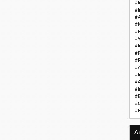
#I
#I
#A
#
#
#
#I
#P
#P
#A
#I
#A
#I
#B
#
#N