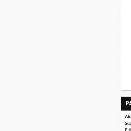
Al
Su
El