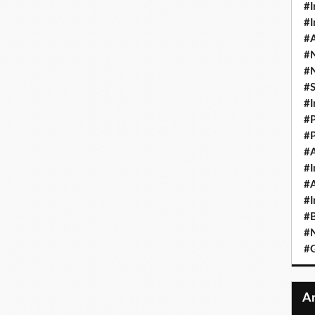
#I
#I
#A
#
#
#
#I
#P
#P
#A
#I
#A
#I
#B
#N
#