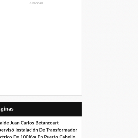
Publicidad
Páginas
calde Juan Carlos Betancourt
pervisó Instalación De Transformador
éctrico De 100Kva En Puerto Cabello