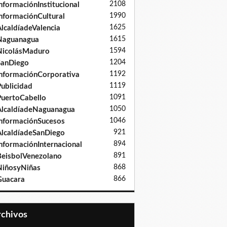
2108
nformaciónInstitucional
1990
nformaciónCultural
1625
lcaldíadeValencia
1615
Naguanagua
1594
NicolásMaduro
1204
SanDiego
1192
nformaciónCorporativa
1119
ublicidad
1091
uertoCabello
1050
lcaldíadeNaguanagua
1046
nformaciónSucesos
921
lcaldíadeSanDiego
894
nformaciónInternacional
891
eisbolVenezolano
868
iñosyNiñas
866
Guacara
Archivos