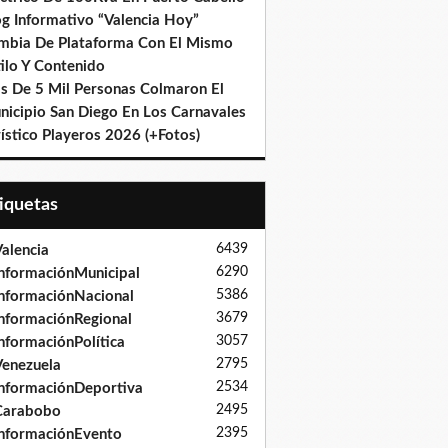
og Informativo “Valencia Hoy”
mbia De Plataforma Con El Mismo
ilo Y Contenido
s De 5 Mil Personas Colmaron El
nicipio San Diego En Los Carnavales
ístico Playeros 2026 (+Fotos)
tiquetas
6439
alencia
6290
nformaciónMunicipal
5386
nformaciónNacional
3679
nformaciónRegional
3057
nformaciónPolítica
2795
enezuela
2534
nformaciónDeportiva
2495
Carabobo
2395
nformaciónEvento