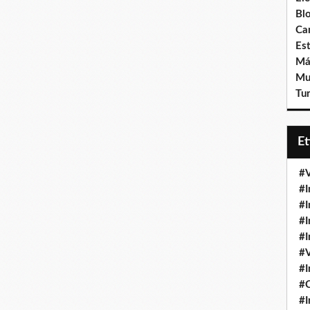
Bl
Ca
Est
Má
Mu
Tur
E
#V
#I
#I
#I
#I
#V
#I
#
#I