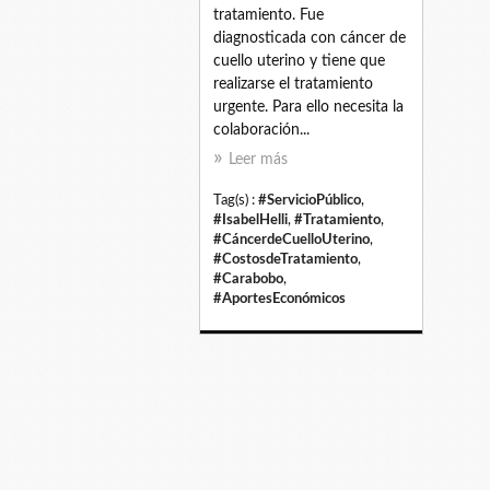
tratamiento. Fue
diagnosticada con cáncer de
cuello uterino y tiene que
realizarse el tratamiento
urgente. Para ello necesita la
colaboración...
Leer más
Tag(s) :
#ServicioPúblico
,
#IsabelHelli
,
#Tratamiento
,
#CáncerdeCuelloUterino
,
#CostosdeTratamiento
,
#Carabobo
,
#AportesEconómicos