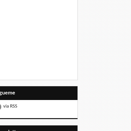
Sígueme
via RSS