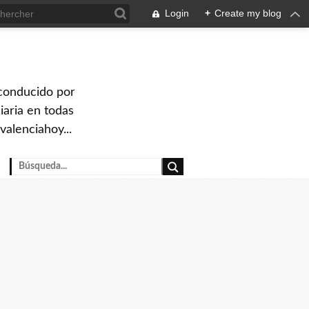
Login
+
Create my blog
 conducido por
iaria en todas
valenciahoy...