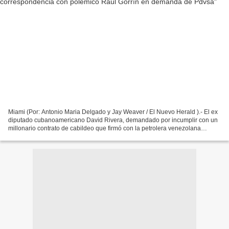
Miami (Por: Antonio Maria Delgado y Jay Weaver / El Nuevo Herald ).- El ex
diputado cubanoamericano David Rivera, demandado por incumplir con un
millonario contrato de cabildeo que firmó con la petrolera venezolana
Pdvsa, se niega a entregar las comunicaciones...