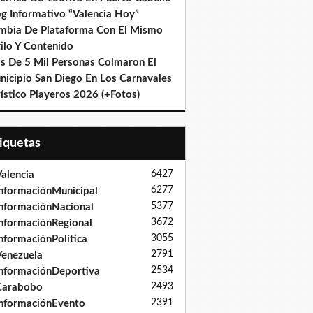
og Informativo “Valencia Hoy”
mbia De Plataforma Con El Mismo
ilo Y Contenido
s De 5 Mil Personas Colmaron El
nicipio San Diego En Los Carnavales
ístico Playeros 2026 (+Fotos)
tiquetas
6427
alencia
6277
nformaciónMunicipal
5377
nformaciónNacional
3672
nformaciónRegional
3055
nformaciónPolítica
2791
enezuela
2534
nformaciónDeportiva
2493
Carabobo
2391
nformaciónEvento