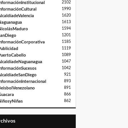
2102
nformaciónInstitucional
1990
nformaciónCultural
1620
lcaldíadeValencia
1613
Naguanagua
1594
NicolásMaduro
1201
SanDiego
1185
nformaciónCorporativa
1119
ublicidad
1089
uertoCabello
1047
lcaldíadeNaguanagua
1042
nformaciónSucesos
921
lcaldíadeSanDiego
893
nformaciónInternacional
891
eisbolVenezolano
866
Guacara
862
iñosyNiñas
Archivos