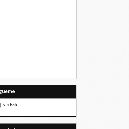
Sígueme
via RSS