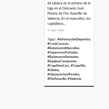
de Libalca en el estreno de la
Liga en el Gimnasio José
Pereira de Flor Amarillo de
Valencia. En el masculino, los
capitalinos...
Leer más
Tag(s) :
#InformaciónDeportiva
,
#CuriaCaracas
,
#BaloncestoMasculino
,
#GueerrerasPorteñas
,
#BaloncestoFemenino
,
#EquiposCampeones
,
#CopaTonyCars
,
#CopaAlix
,
#Libalca
,
#GimnasioJoséPereiira
,
#FlorAmarillo
,
#Valencia