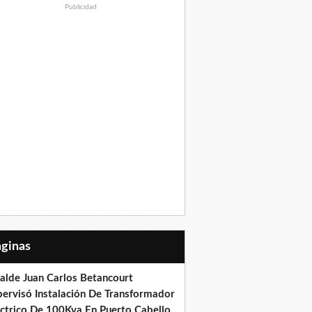
Publicidad
Páginas
calde Juan Carlos Betancourt
pervisó Instalación De Transformador
éctrico De 100Kva En Puerto Cabello