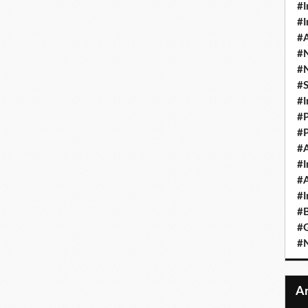
#I
#I
#A
#
#
#
#I
#P
#P
#A
#I
#A
#I
#B
#
#N