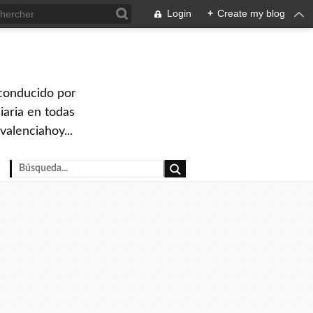
Login
+
Create my blog
 conducido por
iaria en todas
valenciahoy...