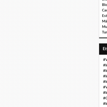
Bl
Ca
Est
Má
Mu
Tur
E
#V
#I
#I
#I
#I
#V
#I
#
#I