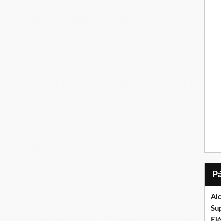
Al
Su
El