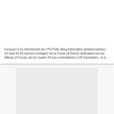
Caracas (Con información de VTV/ Foto: Blog Informativo @ValenciaHoy).-
Un total de 63 nuevos contagios de la Covid-19 fueron detectados en las
últimas 24 horas, de los cuales 34 son comunitarios y 29 importados , lo que
eleva a 547 mil 112 el acumulado...