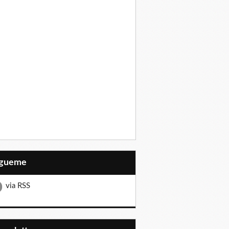
Sígueme
via RSS