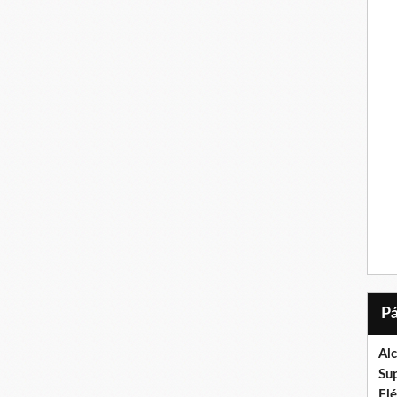
Al
Su
El