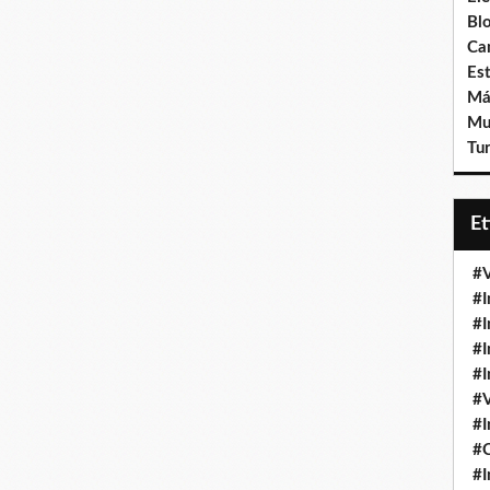
Bl
Ca
Est
Má
Mu
Tur
E
#V
#I
#I
#I
#I
#V
#I
#
#I