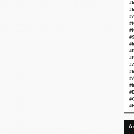
#I
#I
#A
#
#
#
#I
#P
#P
#A
#I
#A
#I
#B
#
#N