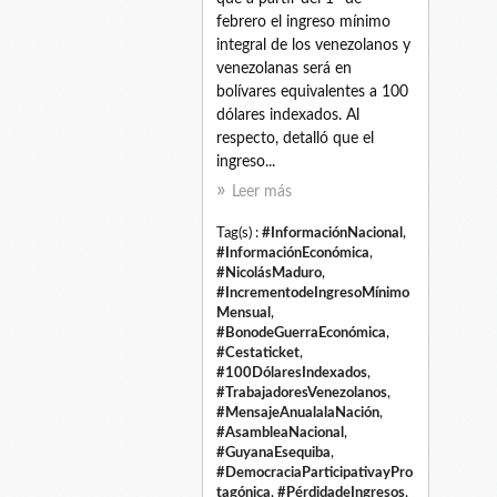
febrero el ingreso mínimo
integral de los venezolanos y
venezolanas será en
bolívares equivalentes a 100
dólares indexados. Al
respecto, detalló que el
ingreso...
Leer más
Tag(s) :
#InformaciónNacional
,
#InformaciónEconómica
,
#NicolásMaduro
,
#IncrementodeIngresoMínimo
Mensual
,
#BonodeGuerraEconómica
,
#Cestaticket
,
#100DólaresIndexados
,
#TrabajadoresVenezolanos
,
#MensajeAnualalaNación
,
#AsambleaNacional
,
#GuyanaEsequiba
,
#DemocraciaParticipativayPro
tagónica
,
#PérdidadeIngresos
,