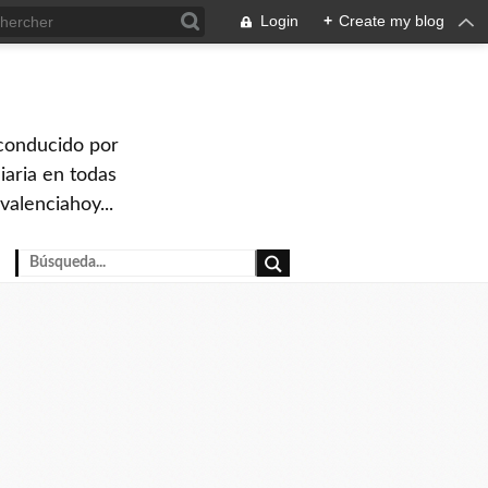
Login
+
Create my blog
 conducido por
iaria en todas
valenciahoy...