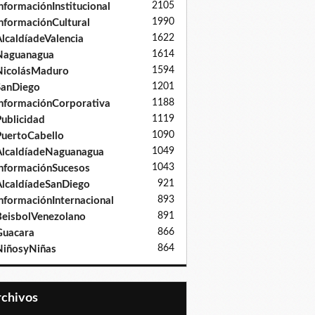
2105
nformaciónInstitucional
1990
nformaciónCultural
1622
lcaldíadeValencia
1614
Naguanagua
1594
NicolásMaduro
1201
SanDiego
1188
nformaciónCorporativa
1119
ublicidad
1090
uertoCabello
1049
lcaldíadeNaguanagua
1043
nformaciónSucesos
921
lcaldíadeSanDiego
893
nformaciónInternacional
891
eisbolVenezolano
866
Guacara
864
iñosyNiñas
Archivos