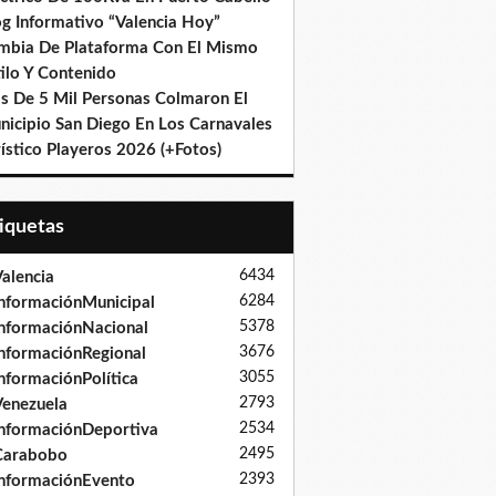
og Informativo “Valencia Hoy”
mbia De Plataforma Con El Mismo
ilo Y Contenido
s De 5 Mil Personas Colmaron El
nicipio San Diego En Los Carnavales
ístico Playeros 2026 (+Fotos)
tiquetas
6434
alencia
6284
nformaciónMunicipal
5378
nformaciónNacional
3676
nformaciónRegional
3055
nformaciónPolítica
2793
enezuela
2534
nformaciónDeportiva
2495
Carabobo
2393
nformaciónEvento