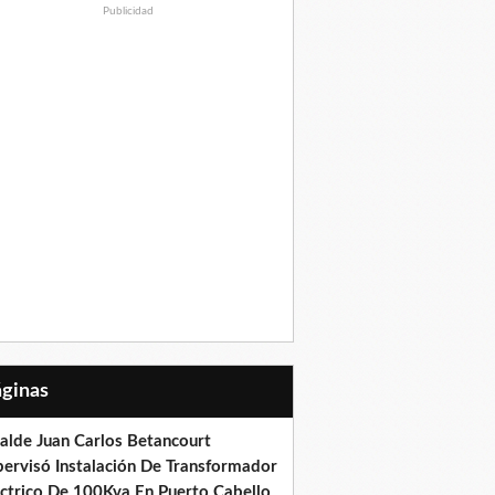
Publicidad
Páginas
calde Juan Carlos Betancourt
pervisó Instalación De Transformador
éctrico De 100Kva En Puerto Cabello