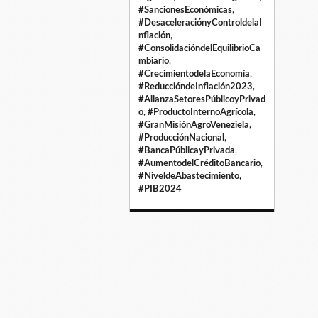
#SancionesEconómicas
,
#DesaceleraciónyControldelaI
nflación
,
#ConsolidacióndelEquilibrioCa
mbiario
,
#CrecimientodelaEconomía
,
#ReduccióndeInflación2023
,
#AlianzaSetoresPúblicoyPrivad
o
,
#ProductoInternoAgrícola
,
#GranMisiónAgroVeneziela
,
#ProducciónNacional
,
#BancaPúblicayPrivada
,
#AumentodelCréditoBancario
,
#NiveldeAbastecimiento
,
#PIB2024