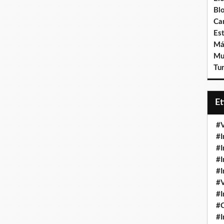
Bl
Ca
Est
Má
Mu
Tur
E
#V
#I
#I
#I
#I
#V
#I
#
#I