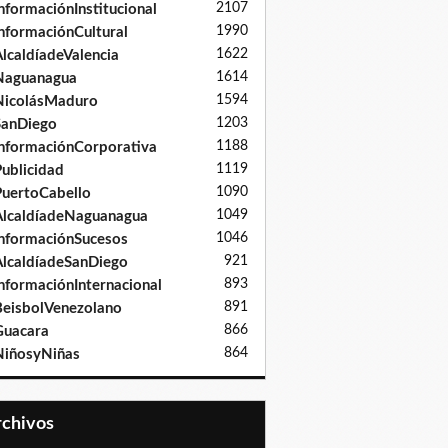
2107
nformaciónInstitucional
1990
nformaciónCultural
1622
lcaldíadeValencia
1614
Naguanagua
1594
NicolásMaduro
1203
SanDiego
1188
nformaciónCorporativa
1119
ublicidad
1090
uertoCabello
1049
lcaldíadeNaguanagua
1046
nformaciónSucesos
921
lcaldíadeSanDiego
893
nformaciónInternacional
891
eisbolVenezolano
866
Guacara
864
iñosyNiñas
Archivos