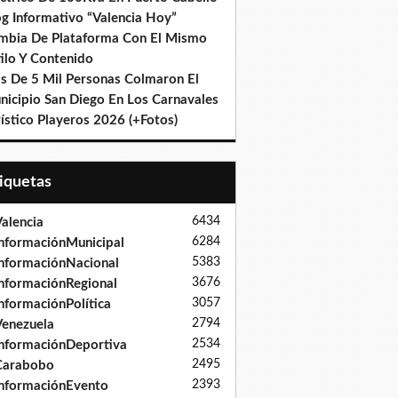
og Informativo “Valencia Hoy”
mbia De Plataforma Con El Mismo
ilo Y Contenido
s De 5 Mil Personas Colmaron El
nicipio San Diego En Los Carnavales
ístico Playeros 2026 (+Fotos)
tiquetas
6434
alencia
6284
nformaciónMunicipal
5383
nformaciónNacional
3676
nformaciónRegional
3057
nformaciónPolítica
2794
enezuela
2534
nformaciónDeportiva
2495
Carabobo
2393
nformaciónEvento