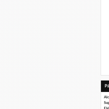
Al
Su
El