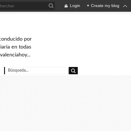
Login
+
Create my blog
 conducido por
iaria en todas
valenciahoy...