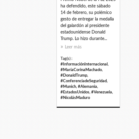
ha defendido, este sábado
14 de febrero, su polémico
gesto de entregar la medalla
del galardón al presidente
estadounidense Donald
Trump. Lo hizo durante...
Leer más
Tag(s) :
#InformaciónInternacional
,
#MaríaCorinaMachado
,
#DonaldTrump
,
#ConferenciadeSeguridad
,
#Munich
,
#Alemania
,
#EstadosUnidos
,
#Venezuela
,
#NicolásMaduro