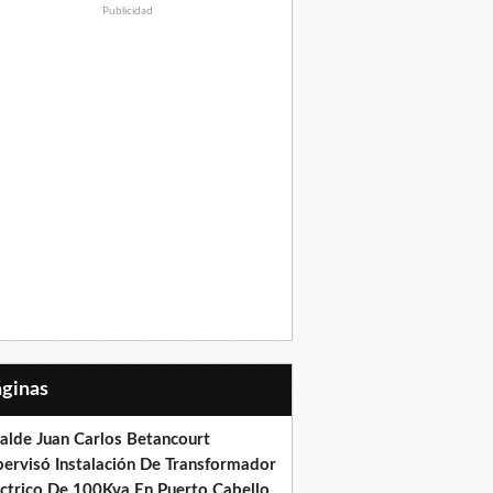
Publicidad
Páginas
calde Juan Carlos Betancourt
pervisó Instalación De Transformador
éctrico De 100Kva En Puerto Cabello