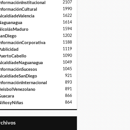
2107
nformaciónInstitucional
1990
nformaciónCultural
1622
lcaldíadeValencia
1614
Naguanagua
1594
NicolásMaduro
1202
SanDiego
1188
nformaciónCorporativa
1119
ublicidad
1090
uertoCabello
1049
lcaldíadeNaguanagua
1045
nformaciónSucesos
921
lcaldíadeSanDiego
893
nformaciónInternacional
891
eisbolVenezolano
866
Guacara
864
iñosyNiñas
Archivos