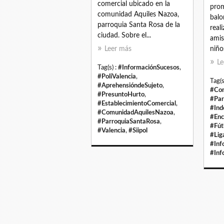
comercial ubicado en la
prom
comunidad Aquiles Nazoa,
balo
parroquia Santa Rosa de la
real
ciudad. Sobre el...
amis
Leer más
niño
Le
Tag(s) :
#InformaciónSucesos
,
#PoliValencia
,
Tag(s
#AprehensióndeSujeto
,
#Com
#PresuntoHurto
,
#Par
#EstablecimientoComercial
,
#Ind
#ComunidadAquilesNazoa
,
#Enc
#ParroquiaSantaRosa
,
#Fút
#Valencia
,
#Siipol
#Lig
#Inf
#Inf