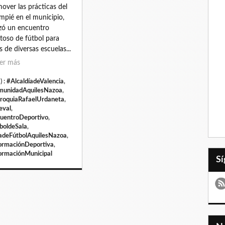
over las prácticas del
mpié en el municipio,
izó un encuentro
toso de fútbol para
s de diversas escuelas...
er más
) :
#AlcaldíadeValencia
,
unidadAquilesNazoa
,
roquiaRafaelUrdaneta
,
eval
,
uentroDeportivo
,
boldeSala
,
adeFútbolAquilesNazoa
,
ormaciónDeportiva
,
ormaciónMunicipal