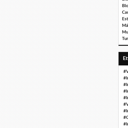
Bl
Ca
Est
Má
Mu
Tur
E
#V
#I
#I
#I
#I
#V
#I
#
#I