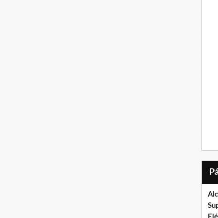
Al
Su
El