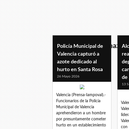
comunidadaquilesnazoa
Policía Municipal de
Alc
Valencia capturó a
rea
azote dedicado al
dep
hurto en Santa Rosa
ca
26 Mayo 2026
de
13 S
Valencia (Prensa-Iampoval).-
Funcionarios de la Policía
Vale
Municipal de Valencia
Vale
aprehendieron a un hombre
lide
por presuntamente cometer
Vale
hurto en un establecimiento
con 