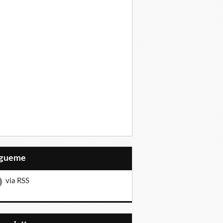
Sígueme
via RSS