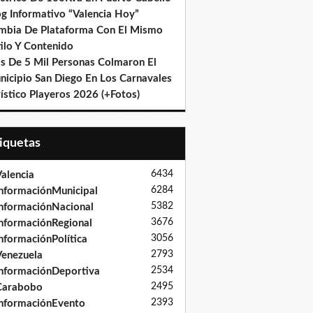
og Informativo “Valencia Hoy”
mbia De Plataforma Con El Mismo
ilo Y Contenido
s De 5 Mil Personas Colmaron El
nicipio San Diego En Los Carnavales
ístico Playeros 2026 (+Fotos)
tiquetas
6434
alencia
6284
nformaciónMunicipal
5382
nformaciónNacional
3676
nformaciónRegional
3056
nformaciónPolítica
2793
enezuela
2534
nformaciónDeportiva
2495
Carabobo
2393
nformaciónEvento