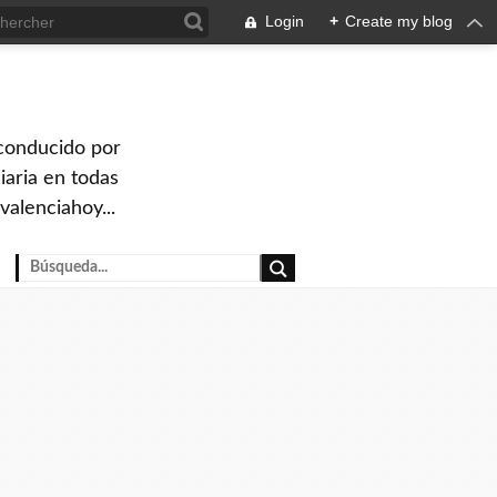
Login
+
Create my blog
 conducido por
iaria en todas
valenciahoy...