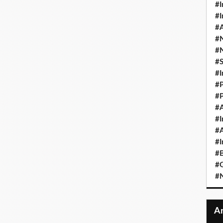
#I
#I
#A
#
#
#
#I
#P
#P
#A
#I
#A
#I
#B
#
#N