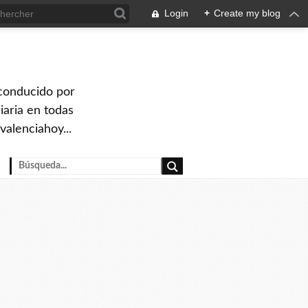
Login
+
Create my blog
 conducido por
iaria en todas
valenciahoy...