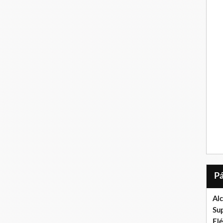
Al
Su
El