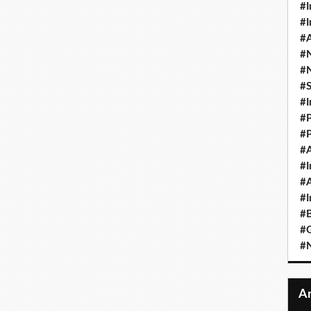
#I
#I
#A
#
#
#
#I
#P
#P
#A
#I
#A
#I
#B
#
#N