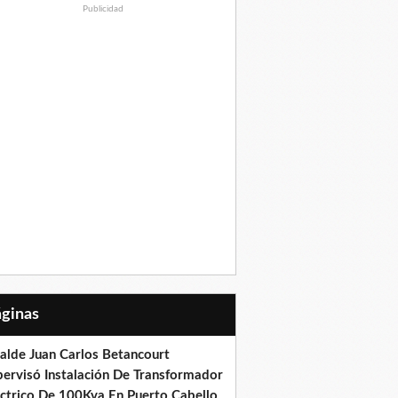
Publicidad
Páginas
calde Juan Carlos Betancourt
pervisó Instalación De Transformador
éctrico De 100Kva En Puerto Cabello