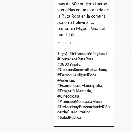
más de 600 mujeres fueron
atendidas en una jornada de
la Ruta Rosa en la comuna
Socorro Bolivariano,
parroquia Miguel Peña del
municipio...
Leer más
Tag(s) :
#InformaciónRegional
,
#JornadadeRutaRosa
,
#0800Bigote
,
#ComunaSocorroBolivariano
,
#ParroquiaMiguelPeña
,
#Valencia
,
#ExámenesdeMamografía
,
#EcografíaMamaria
,
#Ginecología
,
#AtenciónMédicaalaMujer
,
#DetecciónyPrevencióndelCán
cerdeCuelloUterino
,
#SaludPública