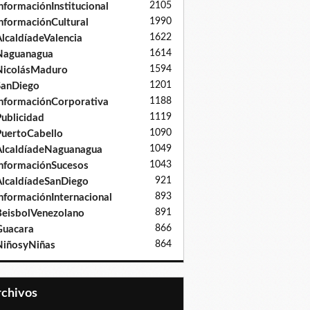
2105
nformaciónInstitucional
1990
nformaciónCultural
1622
lcaldíadeValencia
1614
Naguanagua
1594
NicolásMaduro
1201
SanDiego
1188
nformaciónCorporativa
1119
ublicidad
1090
uertoCabello
1049
lcaldíadeNaguanagua
1043
nformaciónSucesos
921
lcaldíadeSanDiego
893
nformaciónInternacional
891
eisbolVenezolano
866
Guacara
864
iñosyNiñas
Archivos