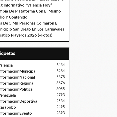
og Informativo “Valencia Hoy”
mbia De Plataforma Con El Mismo
ilo Y Contenido
s De 5 Mil Personas Colmaron El
nicipio San Diego En Los Carnavales
ístico Playeros 2026 (+Fotos)
tiquetas
6434
alencia
6284
nformaciónMunicipal
5378
nformaciónNacional
3676
nformaciónRegional
3055
nformaciónPolítica
2793
enezuela
2534
nformaciónDeportiva
2495
Carabobo
2393
nformaciónEvento