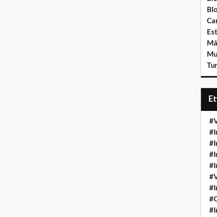
Bl
Ca
Est
Má
Mu
Tur
E
#V
#I
#I
#I
#I
#V
#I
#
#I