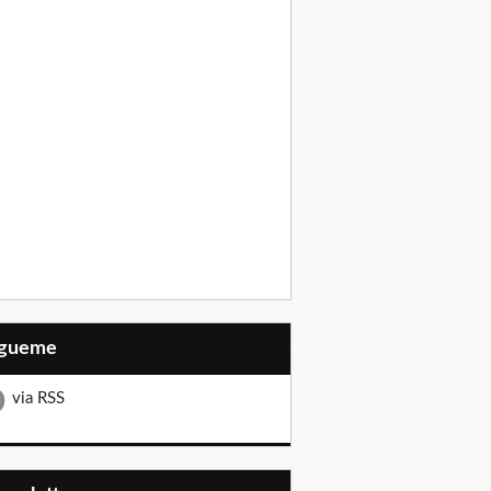
Sígueme
via RSS