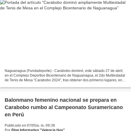
Naguanagua (Fundadeporte).- Carabobo dominó, este sábado 27 de abril,
en el Complejo Deportivo Bicentenario de Naguanagua, el 2do Multiestadal
de Tenis de Mesa “Carabobo 2024”, tras obtener dos primeros lugares, en la
categoría Sub 9, y poblar el podio...
Balonmano femenino nacional se prepara en
Carabobo rumbo al Campeonato Suramericano
en Perú
Publicado en 07/05/a. m. 09:38
Por
Blog Informativo "Valencia Hoy"