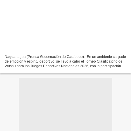
Naguanagua (Prensa Gobernación de Carabobo).- En un ambiente cargado
de emoción y espíritu deportivo, se llevó a cabo el Torneo Clasificatorio de
Wushu para los Juegos Deportivos Nacionales 2026, con la participación de
más de 250 atletas de 20 estados...