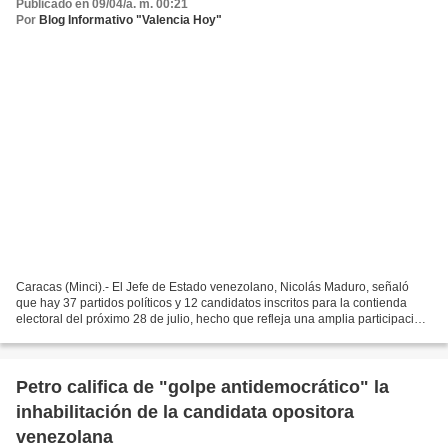
Publicado en 09/04/a. m. 00:21
Por
Blog Informativo "Valencia Hoy"
Caracas (Minci).- El Jefe de Estado venezolano, Nicolás Maduro, señaló
que hay 37 partidos políticos y 12 candidatos inscritos para la contienda
electoral del próximo 28 de julio, hecho que refleja una amplia participación
democrática a pesar de la campaña...
Petro califica de "golpe antidemocrático" la
inhabilitación de la candidata opositora
venezolana