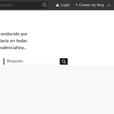
Login
+
Create my blog
 conducido por
iaria en todas
valenciahoy...