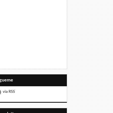
Sígueme
via RSS