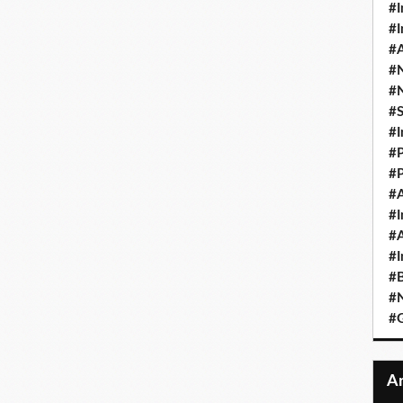
#I
#I
#A
#
#
#
#I
#P
#P
#A
#I
#A
#I
#B
#N
#