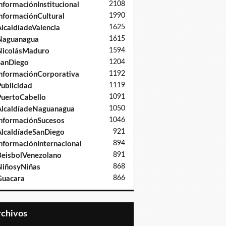
2108
nformaciónInstitucional
1990
nformaciónCultural
1625
lcaldíadeValencia
1615
Naguanagua
1594
NicolásMaduro
1204
SanDiego
1192
nformaciónCorporativa
1119
ublicidad
1091
uertoCabello
1050
lcaldíadeNaguanagua
1046
nformaciónSucesos
921
lcaldíadeSanDiego
894
nformaciónInternacional
891
eisbolVenezolano
868
iñosyNiñas
866
Guacara
Archivos