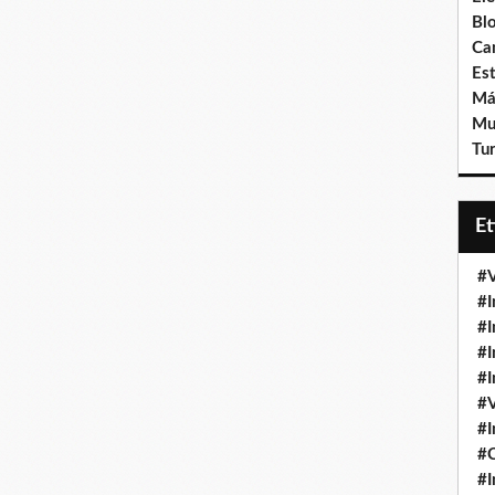
Bl
Ca
Est
Má
Mu
Tur
E
#V
#I
#I
#I
#I
#V
#I
#
#I