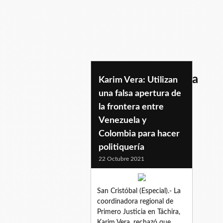
colombia-venezuela
Karim Vera: Utilizan
una falsa apertura de
la frontera entre
Venezuela y
Colombia para hacer
politiquería
22 Octubre 2021
San Cristóbal (Especial).- La
coordinadora regional de
Primero Justicia en Táchira,
Karim Vera, rechazó que