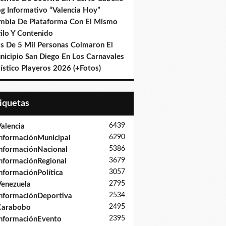
og Informativo “Valencia Hoy”
mbia De Plataforma Con El Mismo
ilo Y Contenido
s De 5 Mil Personas Colmaron El
nicipio San Diego En Los Carnavales
ístico Playeros 2026 (+Fotos)
tiquetas
6439
alencia
6290
nformaciónMunicipal
5386
nformaciónNacional
3679
nformaciónRegional
3057
nformaciónPolítica
2795
enezuela
2534
nformaciónDeportiva
2495
Carabobo
2395
nformaciónEvento