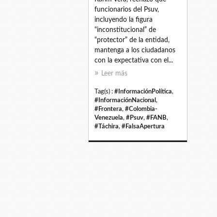
funcionarios del Psuv,
incluyendo la figura
“inconstitucional” de
“protector” de la entidad,
mantenga a los ciudadanos
con la expectativa con el...
Leer más
Tag(s) :
#InformaciónPolítica
,
#InformaciónNacional
,
#Frontera
,
#Colombia-
Venezuela
,
#Psuv
,
#FANB
,
#Táchira
,
#FalsaApertura