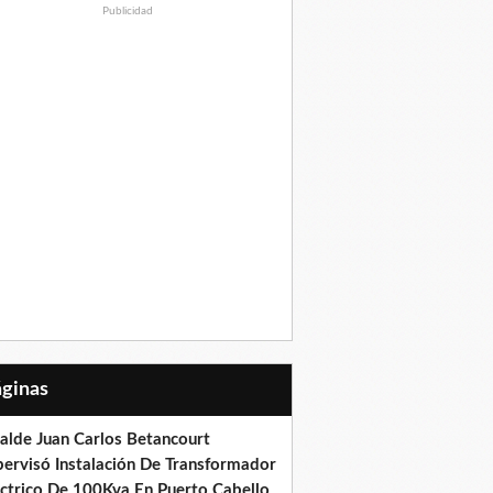
Publicidad
Páginas
calde Juan Carlos Betancourt
pervisó Instalación De Transformador
éctrico De 100Kva En Puerto Cabello