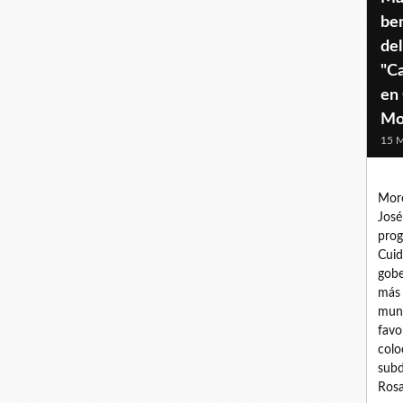
ben
de
"C
en 
Mo
15 M
Moró
José
prog
Cuid
gobe
más 
muni
favo
colo
subd
Rosa.