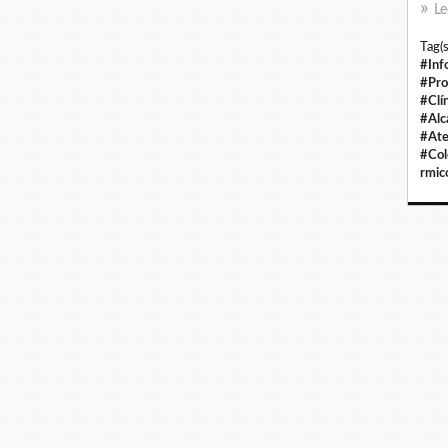
Le
Tag(s
#Inf
#Pro
#Clí
#Alc
#Ate
#Col
rmic