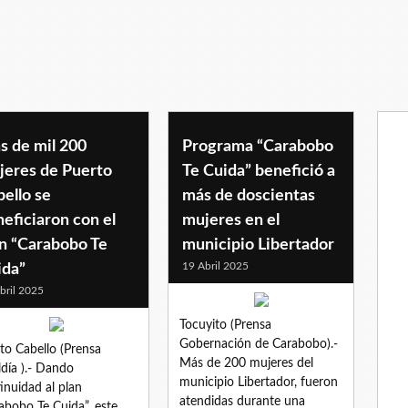
ubdermicos
s de mil 200
Programa “Carabobo
jeres de Puerto
Te Cuida” benefició a
ello se
más de doscientas
eficiaron con el
mujeres en el
an “Carabobo Te
municipio Libertador
19 Abril 2025
ida”
bril 2025
Tocuyito (Prensa
Gobernación de Carabobo).-
to Cabello (Prensa
Más de 200 mujeres del
ldía ).- Dando
municipio Libertador, fueron
inuidad al plan
atendidas durante una
abobo Te Cuida”, este