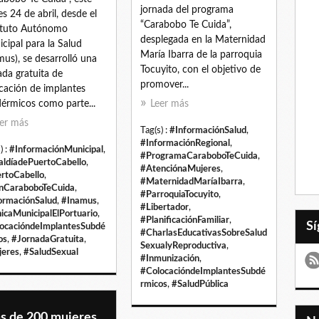
jornada del programa
es 24 de abril, desde el
“Carabobo Te Cuida”,
ituto Autónomo
desplegada en la Maternidad
cipal para la Salud
María Ibarra de la parroquia
mus), se desarrolló una
Tocuyito, con el objetivo de
ada gratuita de
promover...
cación de implantes
érmicos como parte...
Leer más
er más
Tag(s) :
#InformaciónSalud
,
#InformaciónRegional
,
) :
#InformaciónMunicipal
,
#ProgramaCaraboboTeCuida
,
aldíadePuertoCabello
,
#AtenciónaMujeres
,
rtoCabello
,
#MaternidadMaríaIbarra
,
nCaraboboTeCuida
,
#ParroquiaTocuyito
,
ormaciónSalud
,
#Inamus
,
#Libertador
,
nicaMunicipalElPortuario
,
#PlanificaciónFamiliar
,
ocacióndeImplantesSubdé
#CharlasEducativasSobreSalud
os
,
#JornadaGratuita
,
SexualyReproductiva
,
eres
,
#SaludSexual
#Inmunización
,
#ColocacióndeImplantesSubdé
rmicos
,
#SaludPública
s de 200 mujeres