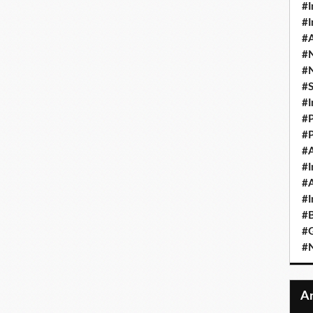
#I
#I
#A
#
#
#
#I
#P
#P
#A
#I
#A
#I
#B
#
#N