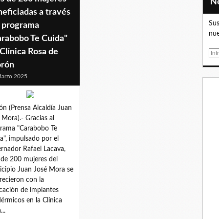
eficiadas a través
Sus
l programa
nue
arabobo Te Cuida"
Clínica Rosa de
E
m
rón
a
arzo 2025
i
l
n (Prensa Alcaldía Juan
 Mora).- Gracias al
rama "Carabobo Te
a", impulsado por el
rnador Rafael Lacava,
de 200 mujeres del
cipio Juan José Mora se
recieron con la
cación de implantes
érmicos en la Clínica
..