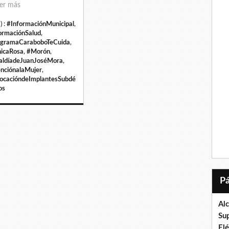
er más
) :
#InformaciónMunicipal
,
ormaciónSalud
,
gramaCaraboboTeCuida
,
nicaRosa
,
#Morón
,
aldíadeJuanJoséMora
,
nciónalaMujer
,
ocacióndeImplantesSubdé
os
Al
Su
El