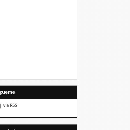
Sígueme
via RSS