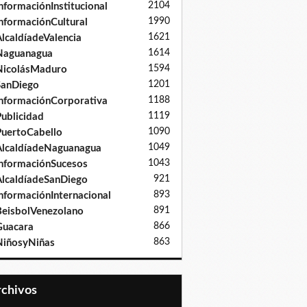
2104
nformaciónInstitucional
1990
nformaciónCultural
1621
lcaldíadeValencia
1614
Naguanagua
1594
NicolásMaduro
1201
SanDiego
1188
nformaciónCorporativa
1119
ublicidad
1090
uertoCabello
1049
lcaldíadeNaguanagua
1043
nformaciónSucesos
921
lcaldíadeSanDiego
893
nformaciónInternacional
891
eisbolVenezolano
866
Guacara
863
iñosyNiñas
Archivos