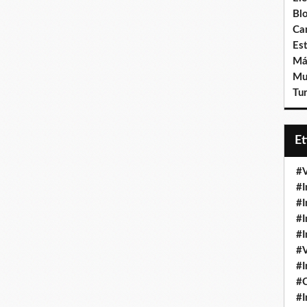
Bl
Ca
Est
Má
Mu
Tur
E
#V
#I
#I
#I
#I
#V
#I
#
#I