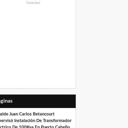
Publicidad
Páginas
calde Juan Carlos Betancourt
pervisó Instalación De Transformador
éctrico De 100Kva En Puerto Cabello