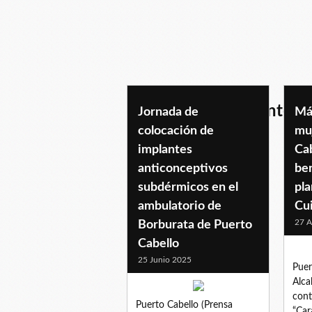
colocaciondeimplantess
Jornada de
Má
colocación de
mu
implantes
Cab
anticonceptivos
ben
subdérmicos en el
pl
ambulatorio de
Cu
27 A
Borburata de Puerto
Cabello
25 Junio 2025
Puer
Alca
cont
Puerto Cabello (Prensa
“Car