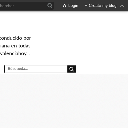
Login
+
Create my blog
 conducido por
iaria en todas
valenciahoy...