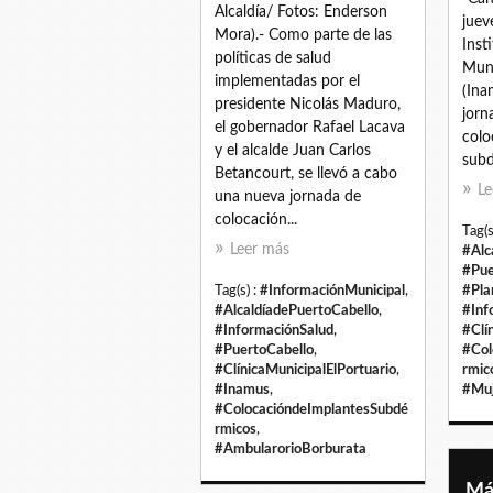
Alcaldía/ Fotos: Enderson
juev
Mora).- Como parte de las
Inst
políticas de salud
Muni
implementadas por el
(Ina
presidente Nicolás Maduro,
jorn
el gobernador Rafael Lacava
colo
y el alcalde Juan Carlos
subd
Betancourt, se llevó a cabo
Le
una nueva jornada de
colocación...
Tag(s
Leer más
#Alc
#Pue
Tag(s) :
#InformaciónMunicipal
,
#Pla
#AlcaldíadePuertoCabello
,
#Inf
#InformaciónSalud
,
#Clí
#PuertoCabello
,
#Col
#ClínicaMunicipalElPortuario
,
rmic
#Inamus
,
#Muj
#ColocacióndeImplantesSubdé
rmicos
,
#AmbularorioBorburata
Má