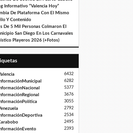
og Informativo “Valencia Hoy”
mbia De Plataforma Con El Mismo
ilo Y Contenido
s De 5 Mil Personas Colmaron El
nicipio San Diego En Los Carnavales
ístico Playeros 2026 (+Fotos)
tiquetas
6432
alencia
6282
nformaciónMunicipal
5377
nformaciónNacional
3676
nformaciónRegional
3055
nformaciónPolítica
2792
enezuela
2534
nformaciónDeportiva
2495
Carabobo
2393
nformaciónEvento