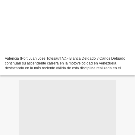
Valencia (Por: Juan José Totesautt V.).- Bianca Delgado y Carlos Delgado
continúan su ascendente carrera en la motovelocidad en Venezuela,
destacando en la más reciente válida de esta disciplina realizada en el
Circuito Internacional de San Carlos - Cojedes,...