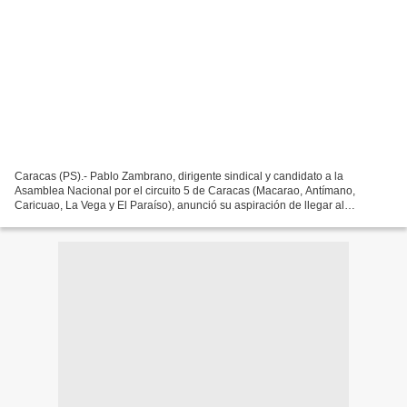
Caracas (PS).- Pablo Zambrano, dirigente sindical y candidato a la
Asamblea Nacional por el circuito 5 de Caracas (Macarao, Antímano,
Caricuao, La Vega y El Paraíso), anunció su aspiración de llegar al
parlamento a fin de plantear la urgencia de abrir...