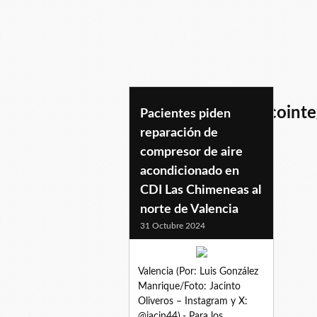
centrodediagnosticointe
Pacientes piden
reparación de
compresor de aire
acondicionado en
CDI Las Chimeneas al
norte de Valencia
31 Octubre 2024
Valencia (Por: Luis González
Manrique/Foto: Jacinto
Oliveros – Instagram y X:
@jacin44).- Para los