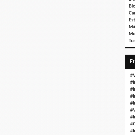
Bl
Ca
Est
Má
Mu
Tur
E
#V
#I
#I
#I
#I
#V
#I
#
#I