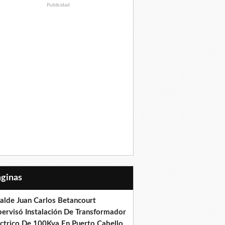
Publicidad
Páginas
calde Juan Carlos Betancourt
pervisó Instalación De Transformador
éctrico De 100Kva En Puerto Cabello