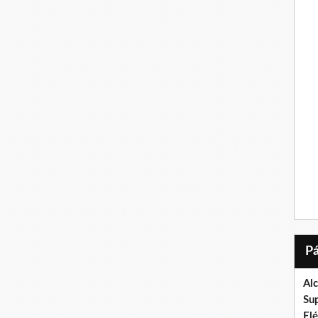
Al
Su
El