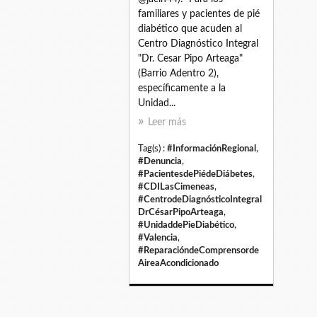
familiares y pacientes de pié
diabético que acuden al
Centro Diagnóstico Integral
"Dr. Cesar Pipo Arteaga"
(Barrio Adentro 2),
específicamente a la
Unidad...
Leer más
Tag(s) :
#InformaciónRegional
,
#Denuncia
,
#PacientesdePiédeDiábetes
,
#CDILasCimeneas
,
#CentrodeDiagnósticoIntegral
DrCésarPipoArteaga
,
#UnidaddePieDiabético
,
#Valencia
,
#ReparacióndeComprensorde
AireaAcondicionado