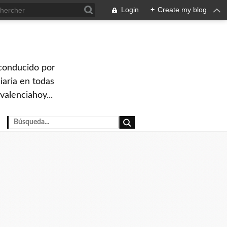
Login
+
Create my blog
 conducido por
iaria en todas
valenciahoy...