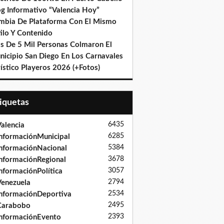
og Informativo “Valencia Hoy”
mbia De Plataforma Con El Mismo
ilo Y Contenido
s De 5 Mil Personas Colmaron El
nicipio San Diego En Los Carnavales
ístico Playeros 2026 (+Fotos)
tiquetas
6435
alencia
6285
nformaciónMunicipal
5384
nformaciónNacional
3678
nformaciónRegional
3057
nformaciónPolítica
2794
enezuela
2534
nformaciónDeportiva
2495
Carabobo
2393
nformaciónEvento