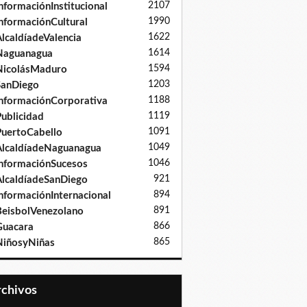
2107
nformaciónInstitucional
1990
nformaciónCultural
1622
lcaldíadeValencia
1614
Naguanagua
1594
NicolásMaduro
1203
SanDiego
1188
nformaciónCorporativa
1119
ublicidad
1091
uertoCabello
1049
lcaldíadeNaguanagua
1046
nformaciónSucesos
921
lcaldíadeSanDiego
894
nformaciónInternacional
891
eisbolVenezolano
866
Guacara
865
iñosyNiñas
Archivos