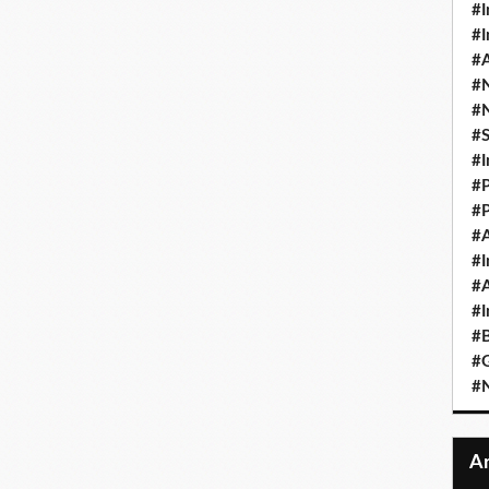
#I
#I
#A
#
#
#
#I
#P
#P
#A
#I
#A
#I
#B
#
#N