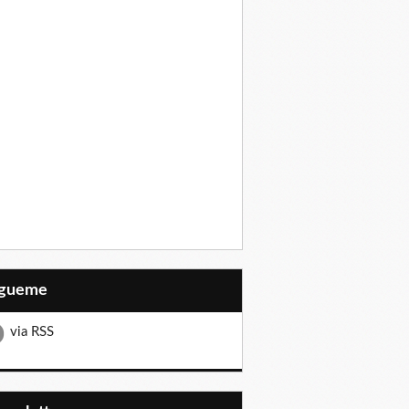
Sígueme
via RSS