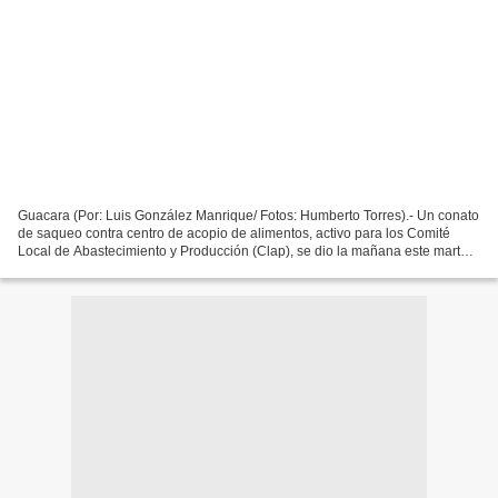
Guacara (Por: Luis González Manrique/ Fotos: Humberto Torres).- Un conato
de saqueo contra centro de acopio de alimentos, activo para los Comité
Local de Abastecimiento y Producción (Clap), se dio la mañana este martes
30 de julio, tras los ánimos populares...