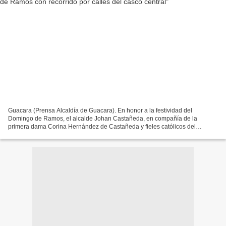
Guacara (Prensa Alcaldía de Guacara). En honor a la festividad del
Domingo de Ramos, el alcalde Johan Castañeda, en compañía de la
primera dama Corina Hernández de Castañeda y fieles católicos del
municipio Guacara, se dio cita en la avenida Piar, para...