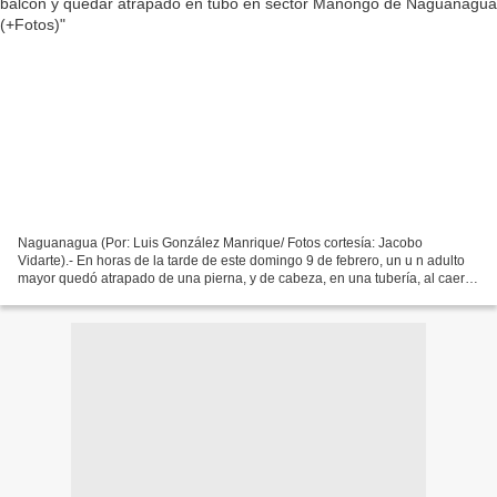
Naguanagua (Por: Luis González Manrique/ Fotos cortesía: Jacobo
Vidarte).- En horas de la tarde de este domingo 9 de febrero, un u n adulto
mayor quedó atrapado de una pierna, y de cabeza, en una tubería, al caer
de balcón de una vivienda de dos pisos,...