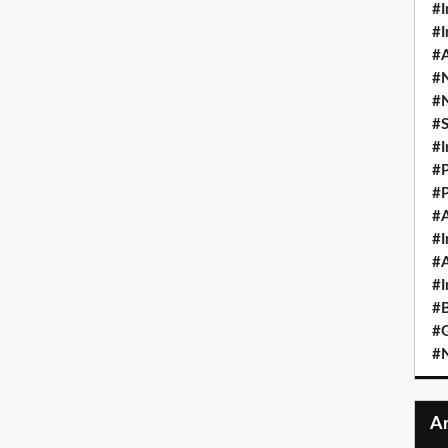
#I
#I
#A
#
#
#
#I
#P
#P
#A
#I
#A
#I
#B
#
#N