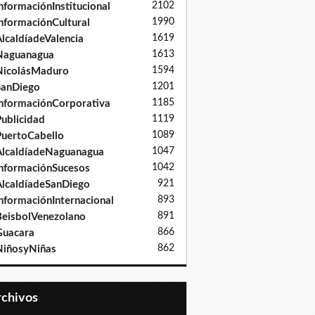
2102
nformaciónInstitucional
1990
nformaciónCultural
1619
lcaldíadeValencia
1613
Naguanagua
1594
NicolásMaduro
1201
SanDiego
1185
nformaciónCorporativa
1119
ublicidad
1089
uertoCabello
1047
lcaldíadeNaguanagua
1042
nformaciónSucesos
921
lcaldíadeSanDiego
893
nformaciónInternacional
891
eisbolVenezolano
866
Guacara
862
iñosyNiñas
Archivos