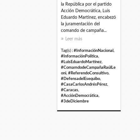
la República por el partido
Acción Democrática, Luis
Eduardo Martínez, encabezó
la juramentación del
comando de campaña...
Leer más
Tag(s) :
#InformaciónNacional
,
#InformaciónPolítica
,
#LuisEduardoMartínez
,
#ComamdodeCampañaRaúlLe
oni
,
#ReferendoConsultivo
,
#DefensadelEsequibo
,
#CasaCarlosAndrésPérez
,
#Caracas
,
#AcciónDemocrática
,
#3deDiciembre