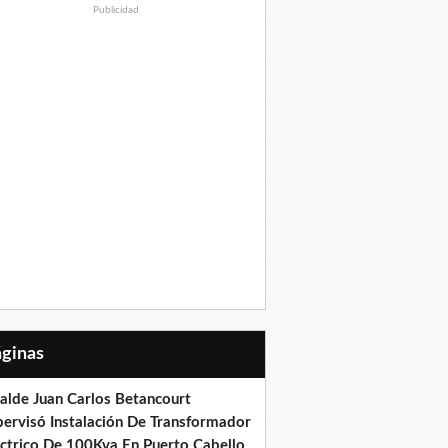
Publicidad
Páginas
calde Juan Carlos Betancourt
pervisó Instalación De Transformador
éctrico De 100Kva En Puerto Cabello