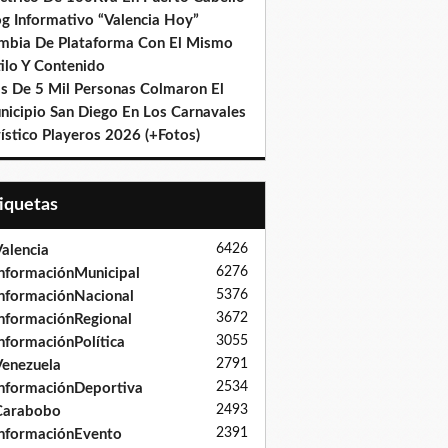
og Informativo “Valencia Hoy”
mbia De Plataforma Con El Mismo
ilo Y Contenido
s De 5 Mil Personas Colmaron El
nicipio San Diego En Los Carnavales
ístico Playeros 2026 (+Fotos)
tiquetas
6426
alencia
6276
nformaciónMunicipal
5376
nformaciónNacional
3672
nformaciónRegional
3055
nformaciónPolítica
2791
enezuela
2534
nformaciónDeportiva
2493
Carabobo
2391
nformaciónEvento