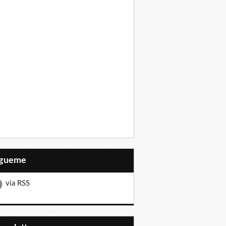
Sígueme
via RSS