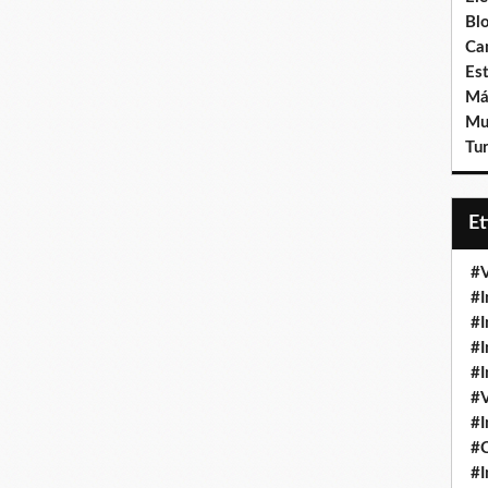
Bl
Ca
Est
Má
Mu
Tur
E
#V
#I
#I
#I
#I
#V
#I
#
#I