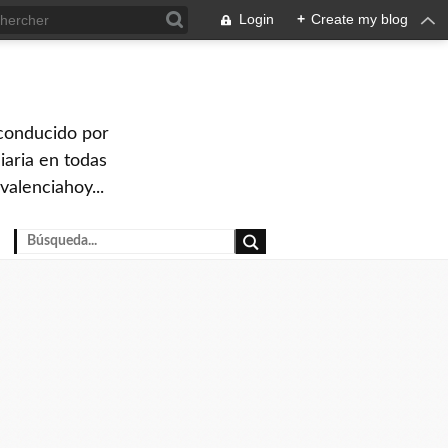
Login
+
Create my blog
 conducido por
iaria en todas
valenciahoy...