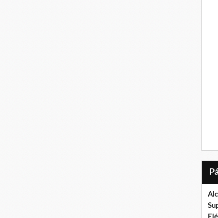
Al
Su
El