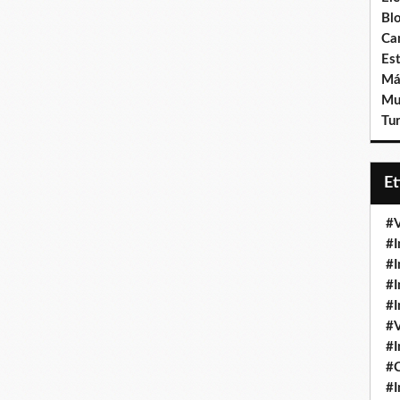
Bl
Ca
Est
Má
Mu
Tur
E
#V
#I
#I
#I
#I
#V
#I
#
#I