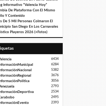
og Informativo “Valencia Hoy”
mbia De Plataforma Con El Mismo
ilo Y Contenido
s De 5 Mil Personas Colmaron El
nicipio San Diego En Los Carnavales
ístico Playeros 2026 (+Fotos)
tiquetas
6434
alencia
6284
nformaciónMunicipal
5382
nformaciónNacional
3676
nformaciónRegional
3056
nformaciónPolítica
2793
enezuela
2534
nformaciónDeportiva
2495
Carabobo
2393
nformaciónEvento