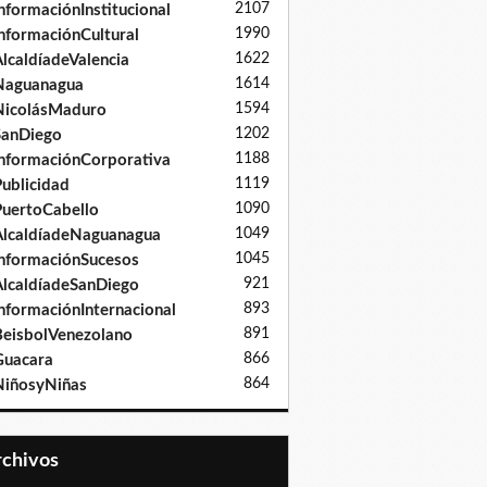
2107
nformaciónInstitucional
1990
nformaciónCultural
1622
lcaldíadeValencia
1614
Naguanagua
1594
NicolásMaduro
1202
SanDiego
1188
nformaciónCorporativa
1119
ublicidad
1090
uertoCabello
1049
lcaldíadeNaguanagua
1045
nformaciónSucesos
921
lcaldíadeSanDiego
893
nformaciónInternacional
891
eisbolVenezolano
866
Guacara
864
iñosyNiñas
Archivos