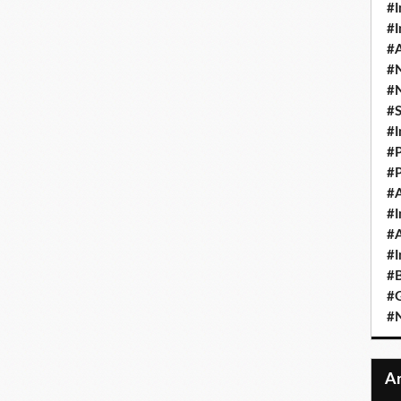
#I
#I
#A
#
#
#
#I
#P
#P
#A
#I
#A
#I
#B
#
#N