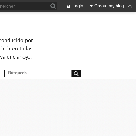
Login
+
Create my blog
 conducido por
iaria en todas
valenciahoy...