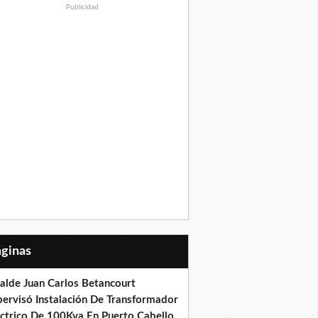
Publicidad
Páginas
calde Juan Carlos Betancourt
pervisó Instalación De Transformador
éctrico De 100Kva En Puerto Cabello