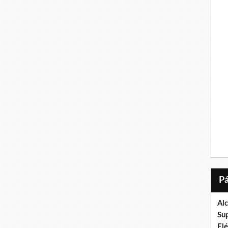
Al
Su
El