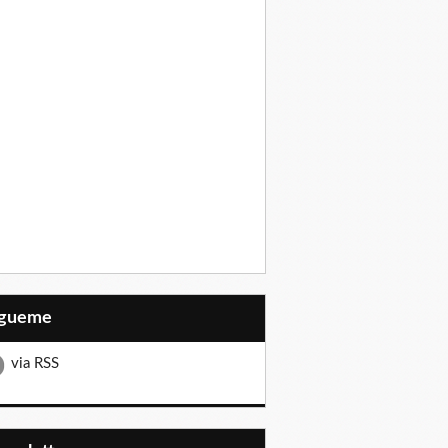
Sígueme
via RSS