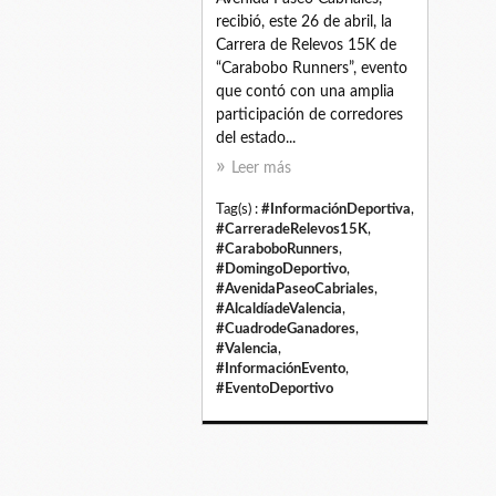
recibió, este 26 de abril, la
Carrera de Relevos 15K de
“Carabobo Runners”, evento
que contó con una amplia
participación de corredores
del estado...
Leer más
Tag(s) :
#InformaciónDeportiva
,
#CarreradeRelevos15K
,
#CaraboboRunners
,
#DomingoDeportivo
,
#AvenidaPaseoCabriales
,
#AlcaldíadeValencia
,
#CuadrodeGanadores
,
#Valencia
,
#InformaciónEvento
,
#EventoDeportivo