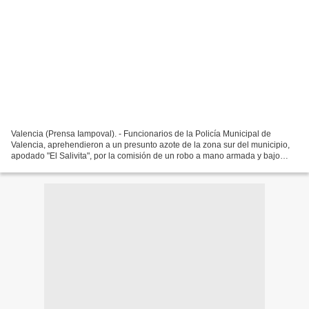
Valencia (Prensa Iampoval). - Funcionarios de la Policía Municipal de
Valencia, aprehendieron a un presunto azote de la zona sur del municipio,
apodado "El Salivita", por la comisión de un robo a mano armada y bajo
amenaza a los ocupantes de una vivienda...