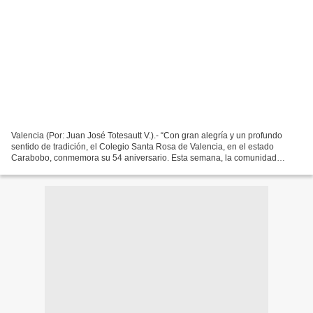
Valencia (Por: Juan José Totesautt V.).- “Con gran alegría y un profundo
sentido de tradición, el Colegio Santa Rosa de Valencia, en el estado
Carabobo, conmemora su 54 aniversario. Esta semana, la comunidad
educativa celebra no sólo más de cinco décadas...