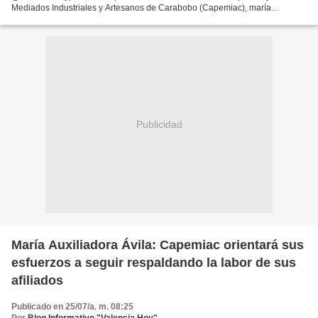
Mediados Industriales y Artesanos de Carabobo (Capemiac), maría
Auxiliadora Ávila de López, señaló que este sector requiere facilidad...
Publicidad
María Auxiliadora Ávila: Capemiac orientará sus
esfuerzos a seguir respaldando la labor de sus
afiliados
Publicado en 25/07/a. m. 08:25
Por
Blog Informativo "Valencia Hoy"