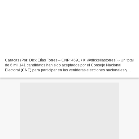
Caracas (Por: Dick Elías Torres – CNP: 4691 / X: @dickeliastorres ).- Un total
de 6 mil 141 candidatos han sido aceptados por el Consejo Nacional
Electoral (CNE) para participar en las venideras elecciones nacionales y
regionales del 25 de mayo, confirmó...