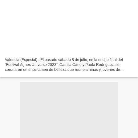
Valencia (Especial).- El pasado sábado 8 de julio, en la noche final del
“Festival Agnes Universe 2023”, Camila Cano y Paola Rodríguez, se
coronaron en el certamen de belleza que reúne a niñas y jóvenes de
Latinoamérica, certamen en cual lograron su primer...